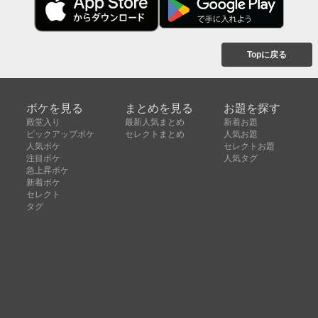
Topに戻る
ボケを見る
まとめを見る
お題を探す
殿堂入り
最新人気まとめ
新着お題
ピックアップボケ
セレクトまとめ
人気お題
人気ボケ
セレクトお題
注目ボケ
人気タグ
急上昇ボケ
新着ボケ
セレクト
タグ
ご利用について
ボケてについて
使い方
利用規約
よくある質問
クッキーの利用について
お問い合わせ