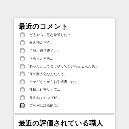
最近のコメント
「
どうやって意志疎通した？
」
「
吹き飛んだ☆
」
「
了解。通信終了。
」
「
さらっと何を...
」
「
あったとしてどうやって分け与えるんだ笑
」
「
何の擬人化なんだろう
」
「
半ヤギさんからお手紙書いた
」
「
仕様上仕方なくて…
」
「
食えねぇやつだぜ
」
「
ご利用は計画的に
」
最近の評価されている職人