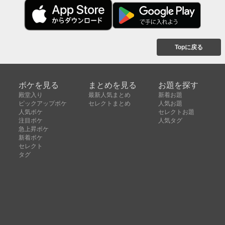
Topに戻る
ボケを見る
まとめを見る
お題を探す
殿堂入り
最新人気まとめ
新着お題
ピックアップボケ
セレクトまとめ
人気お題
人気ボケ
セレクトお題
注目ボケ
人気タグ
急上昇ボケ
新着ボケ
セレクト
タグ
ご利用について
ボケてについて
使い方
利用規約
よくある質問
クッキーの利用について