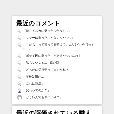
最近のコメント
「
昔、イルカに乗った少年なら…
」
「
フツーは乗ったことないんやで…
」
「
「かも」って言ってる時点で、ムリ(ヾﾉ･∀･`)っす
わー
」
「
ボケて民に乗ったことあるやついんの？
」
「
私もないなぁ…（遠い目）
」
「
どっかに切符売ってますかね？
」
「
年齢制限が…
」
「
これは謙虚
」
「
変わってのか？
」
「
どう転んでもヤバいやつ
」
最近の評価されている職人