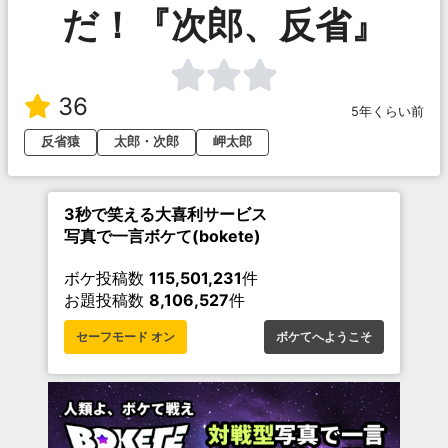
だ！『次郎、反省』
36
5年くらい前
反省猿
太郎・次郎
岬太郎
3秒で笑える大喜利サービス
写真で一言ボケて(bokete)
ボケ投稿数
115,501,231
件
お題投稿数
8,106,527
件
セーフモード オン
ボケてへようこそ