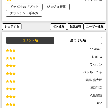
ドッピオvsリゾット
ジョジョ５部
ナランチャ・ギルガ
シェアする
ボケ通報
お題通報
ユーザー通報
コメント順
星つけた順
dokiraku
Nick-Q
ワセリン
ペトルーニャ
鍋島 猫太郎
瀬口利幸
八坂警察
nnn