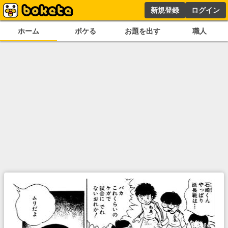
新規登録
ログイン
ホーム
ボケる
お題を出す
職人