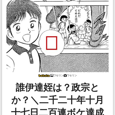
ワセリン
ワセリン
誰伊達姪は？政宗と
か？＼二千二十年十月
十七日二百連ボケ達成