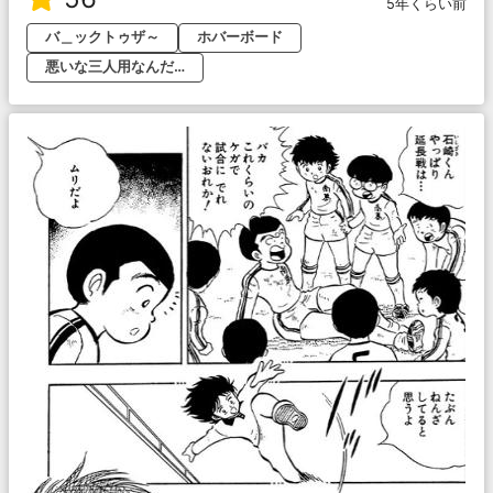
5年くらい前
バ＿ックトゥザ～
ホバーボード
悪いな三人用なんだ…