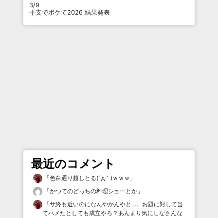
3/9
干支でボケて2026 結果発表
最近のコメント
「
色白通り越しとる(´д｀)ｗｗｗ
」
「
かつてのどっちの料理ショーとか
」
「
サ終も近いのになんやかんやと…。お題に対して当
てハメたとしても成立やろ？あんまり気にしなさんな