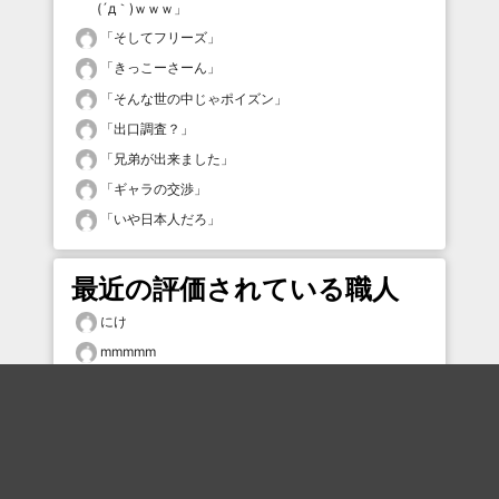
(´д｀)ｗｗｗ
」
「
そしてフリーズ
」
「
きっこーさーん
」
「
そんな世の中じゃポイズン
」
「
出口調査？
」
「
兄弟が出来ました
」
「
ギャラの交渉
」
「
いや日本人だろ
」
最近の評価されている職人
にけ
mmmmm
どんまい鼻毛
heavencity
タムケン2
タムケン2