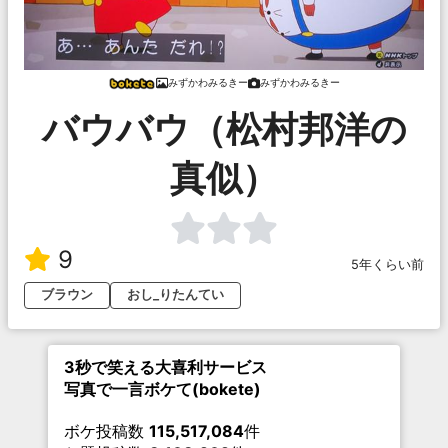
みずかわみるきー
みずかわみるきー
バウバウ（松村邦洋の
真似）
9
5年くらい前
ブラウン
おし_りたんてい
3秒で笑える大喜利サービス
写真で一言ボケて(bokete)
ボケ投稿数
115,517,084
件