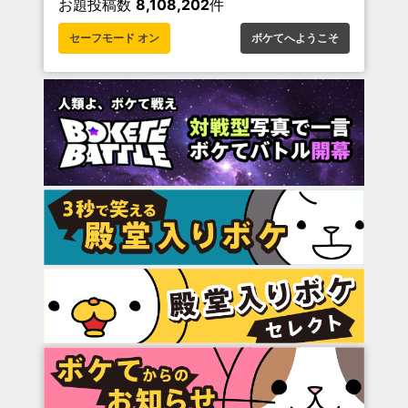
お題投稿数
8,108,202
件
セーフモード オン
ボケてへようこそ