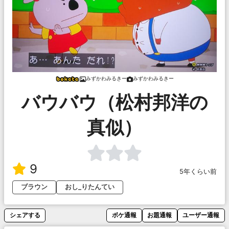
みずかわみるきー
みずかわみるきー
バウバウ（松村邦洋の
真似）
9
5年くらい前
ブラウン
おし_りたんてい
シェアする
ボケ通報
お題通報
ユーザー通報