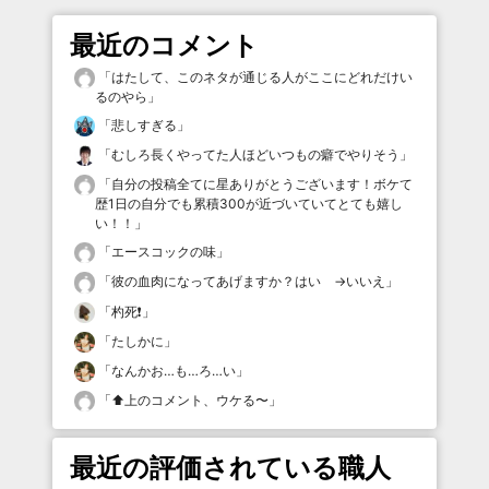
最近のコメント
「
はたして、このネタが通じる人がここにどれだけい
るのやら
」
「
悲しすぎる
」
「
むしろ長くやってた人ほどいつもの癖でやりそう
」
「
自分の投稿全てに星ありがとうございます！ボケて
歴1日の自分でも累積300が近づいていてとても嬉し
い！！
」
「
エースコックの味
」
「
彼の血肉になってあげますか？はい →いいえ
」
「
杓死❗️
」
「
たしかに
」
「
なんかお…も…ろ…い
」
「
⬆️上のコメント、ウケる〜
」
最近の評価されている職人