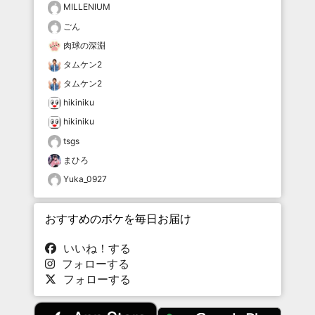
MILLENIUM
ごん
肉球の深淵
タムケン2
タムケン2
hikiniku
hikiniku
tsgs
まひろ
Yuka_0927
おすすめのボケを毎日お届け
いいね！する
フォローする
フォローする