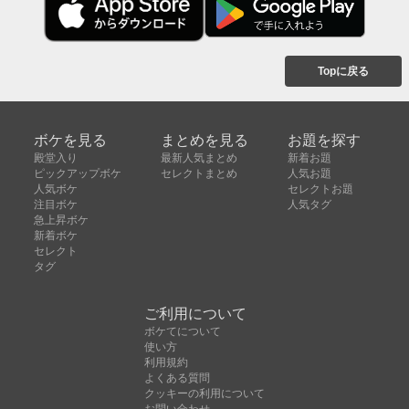
Topに戻る
ボケを見る
まとめを見る
お題を探す
殿堂入り
最新人気まとめ
新着お題
ピックアップボケ
セレクトまとめ
人気お題
人気ボケ
セレクトお題
注目ボケ
人気タグ
急上昇ボケ
新着ボケ
セレクト
タグ
ご利用について
ボケてについて
使い方
利用規約
よくある質問
クッキーの利用について
お問い合わせ