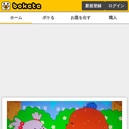
新規登録
ログイン
ホーム
ボケる
お題を出す
職人