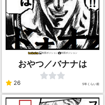
布団ポジション
布団ポジション
おやつ／バナナは
26
5年くらい前