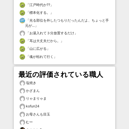
「
江戸時代か⁇
」
「
標本化する。
」
「
光る部位を外したつもりだったんだよ、ちょっと手
元が…
」
「
お湯入れて３分放置するだけ
」
「
耳は大丈夫だから。
」
「
山に広がる
」
「
魂が枯れて行く
」
最近の評価されている職人
塩焼き
かざまん
りゃまりゃま
kofun24
お母さんも目玉
むー