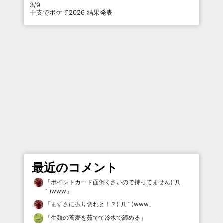
3/9
干支でボケて2026 結果発表
最近のコメント
「
ポイントカード面倒くさいので持ってません(´Д
｀)www
」
「
まずさに振り切れと！？(´Д｀)www
」
「
生麺の蕎麦を茹でて冷水で締める
」