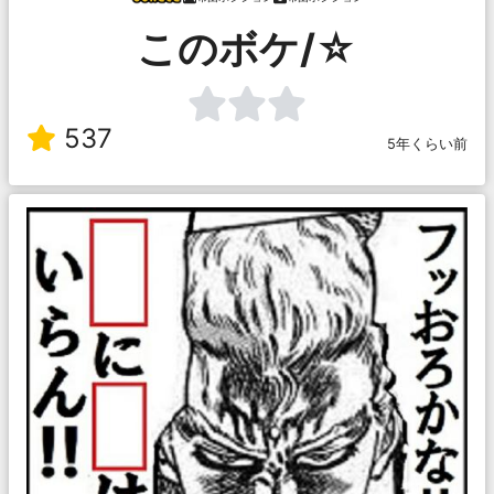
このボケ/☆
537
5年くらい前