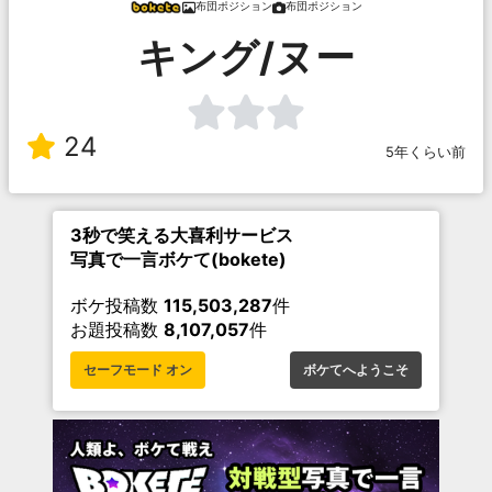
布団ポジション
布団ポジション
キング/ヌー
24
5年くらい前
3秒で笑える大喜利サービス
写真で一言ボケて(bokete)
ボケ投稿数
115,503,287
件
お題投稿数
8,107,057
件
セーフモード オン
ボケてへようこそ