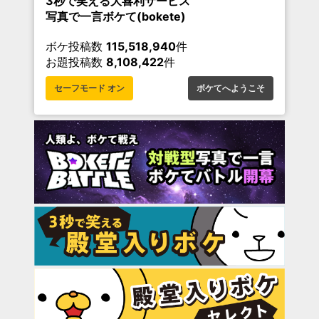
3秒で笑える大喜利サービス
写真で一言ボケて(bokete)
ボケ投稿数
115,518,940
件
お題投稿数
8,108,422
件
セーフモード オン
ボケてへようこそ