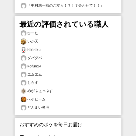
「
中村悠一様のご友人！？！？会わせて！！
」
最近の評価されている職人
ひーた
いか天
hikiniku
ダバダバ
kofun24
エムエム
しらす
めがふぇっぷす
へそビーム
どんまい鼻毛
おすすめのボケを毎日お届け