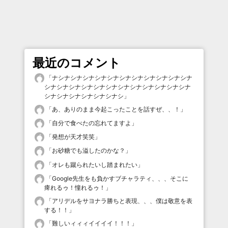
最近のコメント
「
ナシナシナシナシナシナシナシナシナシナシナシナ
シナシナシナシナシナシナシナシナシナシナシナシナ
シナシナシナシナシナシナシ
」
「
あ、ありのまま今起こったことを話すぜ、、！
」
「
自分で食べたの忘れてますよ
」
「
発想が天才笑笑
」
「
お砂糖でも溢したのかな？
」
「
オレも蹴られたいし踏まれたい
」
「
Google先生をも負かすブチャラティ、、、そこに
痺れるゥ！憧れるゥ！
」
「
アリデルをサヨナラ勝ちと表現、、、僕は敬意を表
する！！
」
「
難しいィィィイイイイ！！！
」