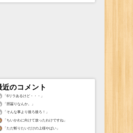
最近のコメント
「
6リラあるけど・・・
」
「
脛齧りなんか。
」
「
そんな事より後ろ後ろ！
」
「
ちいかわに向けて放ったわけですね
」
「
ただ斬りたいだけの上様やばい
」