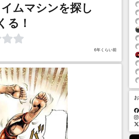
タイムマシンを探し
くる！
6年くらい前
お