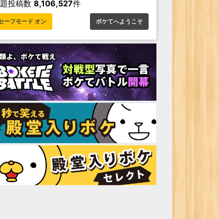
お題投稿数
8,106,527
件
セーフモード オン
ボケてへようこそ