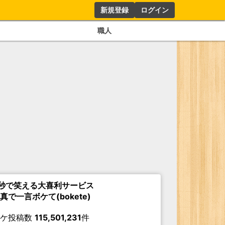
新規登録
ログイン
職人
秒で笑える大喜利サービス
真で一言ボケて(bokete)
ボケ投稿数
115,501,231
件