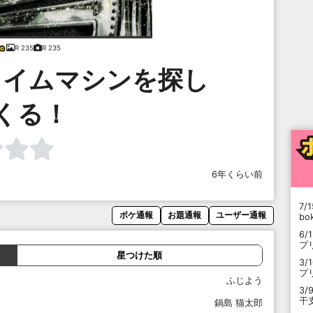
R 235
R 235
タイムマシンを探し
くる！
6年くらい前
7/1
ボケ通報
お題通報
ユーザー通報
b
6/
プ
星つけた順
3/
プ
ふじよう
3/
干
鍋島 猫太郎