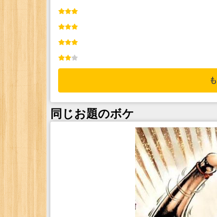
も
同じお題のボケ