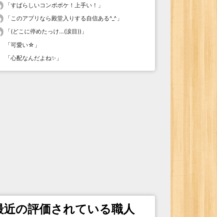
「
すばらしいコンボボケ！上手い！
」
「
このアプリなら殿堂入りする自信ある^_^
」
「
(どこに停めたっけ…(涙目))
」
「
可愛い☆
」
「
心配なんだよね✨
」
最近の評価されている職人