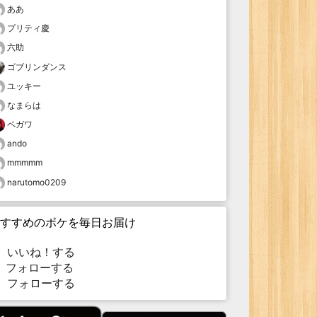
ああ
プリティ慶
六助
ゴブリンダンス
ユッキー
なまらは
ペガワ
ando
mmmmm
narutomo0209
すすめのボケを毎日お届け
いいね！する
フォローする
フォローする