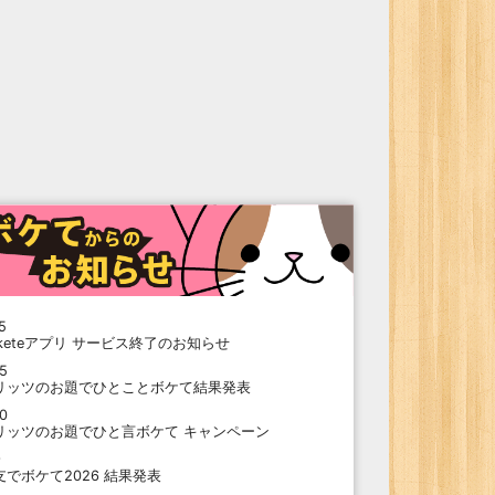
5
oketeアプリ サービス終了のお知らせ
15
リッツのお題でひとことボケて結果発表
10
リッツのお題でひと言ボケて キャンペーン
9
支でボケて2026 結果発表