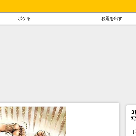
ボケる
お題を出す
3
写