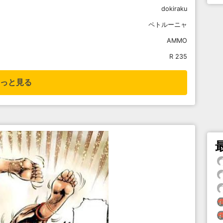
dokiraku
ペトルーニャ
AMMO
R 235
っと見る