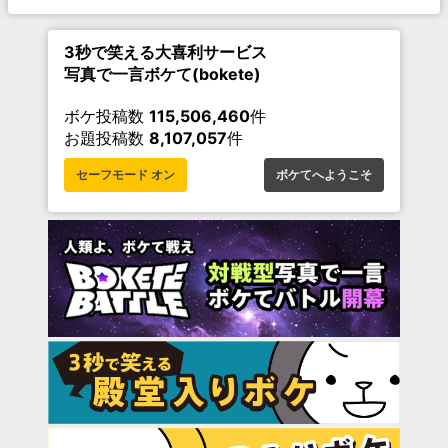
3秒で笑える大喜利サービス
写真で一言ボケて(bokete)
ボケ投稿数
115,506,460
件
お題投稿数
8,107,057
件
セーフモード オン
ボケてへようこそ