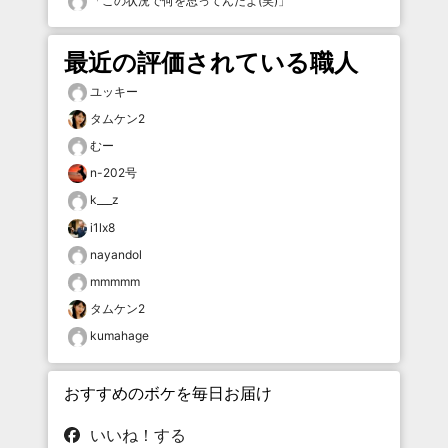
「
この状況で何を思ってんだよ(笑)
」
最近の評価されている職人
ユッキー
タムケン2
むー
n-202号
k___z
i1lx8
nayandol
mmmmm
タムケン2
kumahage
おすすめのボケを毎日お届け
いいね！する