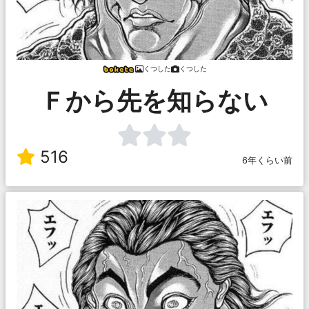
くつした
くつした
Ｆから先を知らない
516
6年くらい前