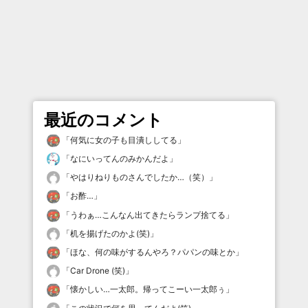
最近のコメント
「
何気に女の子も目潰ししてる
」
「
なにいってんのみかんだよ
」
「
やはりねりものさんでしたか…（笑）
」
「
お酢…
」
「
うわぁ…こんなん出てきたらランプ捨てる
」
「
机を揚げたのかよ(笑)
」
「
ほな、何の味がするんやろ？パパンの味とか
」
「
Car Drone (笑)
」
「
懐かしい…一太郎。帰ってこーい一太郎ぅ
」