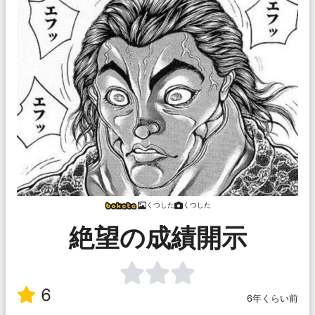
くつした
くつした
絶望の成績開示
6
6年くらい前