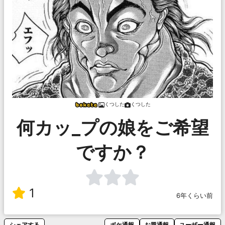
くつした
くつした
何カッ_プの娘をご希望
ですか？
1
6年くらい前
シェアする
ボケ通報
お題通報
ユーザー通報