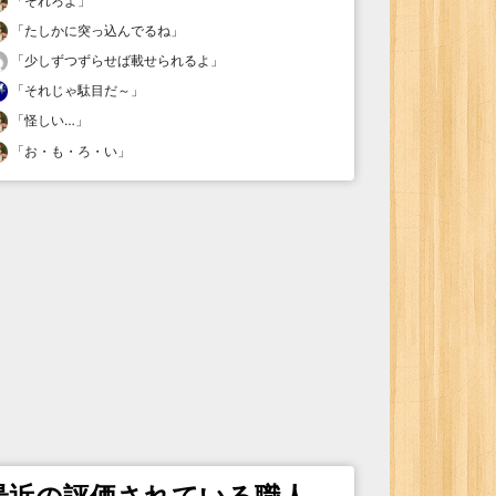
「
それろよ
」
「
たしかに突っ込んでるね
」
「
少しずつずらせば載せられるよ
」
「
それじゃ駄目だ～
」
「
怪しい…
」
「
お・も・ろ・い
」