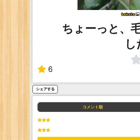
ちょーっと、
し
6
シェアする
コメント順