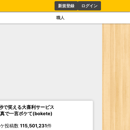
新規登録
ログイン
職人
秒で笑える大喜利サービス
真で一言ボケて(bokete)
ボケ投稿数
115,501,231
件