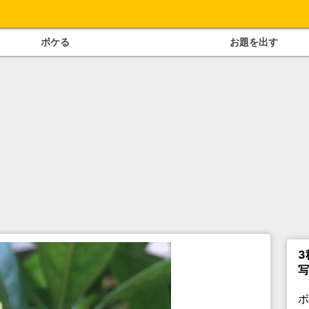
ボケる
お題を出す
3
写