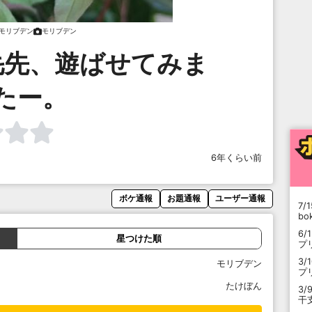
モリブデン
モリブデン
毛先、遊ばせてみま
たー。
6年くらい前
ボケ通報
お題通報
ユーザー通報
7/1
b
6/
星つけた順
プ
3/
モリブデン
プ
たけぼん
3/
干