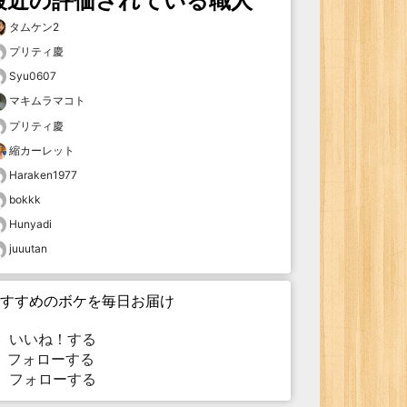
最近の評価されている職人
タムケン2
プリティ慶
Syu0607
マキムラマコト
プリティ慶
縮カーレット
Haraken1977
bokkk
Hunyadi
juuutan
すすめのボケを毎日お届け
いいね！する
フォローする
フォローする