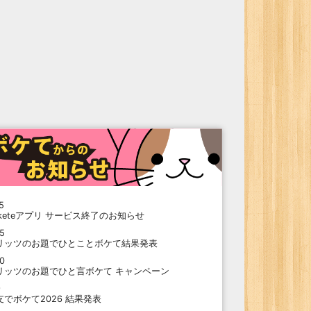
5
oketeアプリ サービス終了のお知らせ
15
リッツのお題でひとことボケて結果発表
10
リッツのお題でひと言ボケて キャンペーン
9
支でボケて2026 結果発表