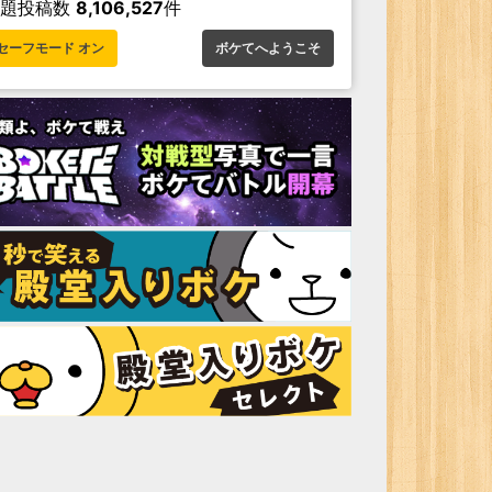
お題投稿数
8,106,527
件
セーフモード オン
ボケてへようこそ