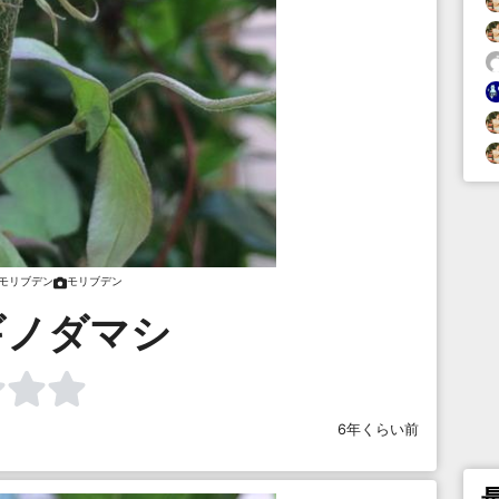
モリブデン
モリブデン
ギノダマシ
6年くらい前