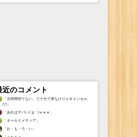
最近のコメント
「
五時間待てない。三十分で来なけりゃキャンセル
だ!
」
「
あれはヤバい(´д｀)ｗｗｗ
」
「
オールドメディア
」
「
お・も・ろ・い
」