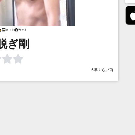
カット
カット
脱ぎ剛
6年くらい前