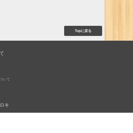
Topに戻る
て
ついて
オモロキ