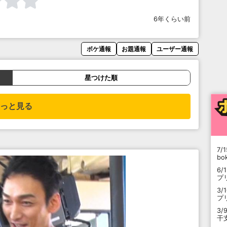
6年くらい前
ボケ通報
お題通報
ユーザー通報
星つけた順
っと見る
7/1
b
6/
プ
3/
プ
3/
干