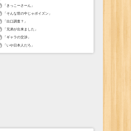
「
きっこーさーん
」
「
そんな世の中じゃポイズン
」
「
出口調査？
」
「
兄弟が出来ました
」
「
ギャラの交渉
」
「
いや日本人だろ
」