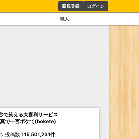
新規登録
ログイン
職人
秒で笑える大喜利サービス
真で一言ボケて(bokete)
ボケ投稿数
115,501,231
件