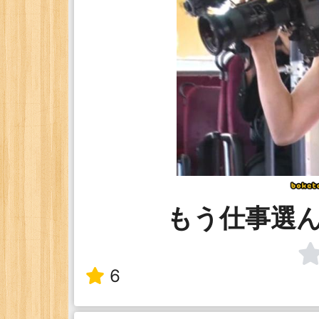
もう仕事選
6