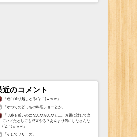
最近のコメント
「
色白通り越しとる(´д｀)ｗｗｗ
」
「
かつてのどっちの料理ショーとか
」
「
サ終も近いのになんやかんやと…。お題に対して当
てハメたとしても成立やろ？あんまり気にしなさんな
(´д｀)ｗｗｗ
」
「
そしてフリーズ
」