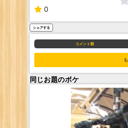
0
シェアする
コメント順
も
同じお題のボケ