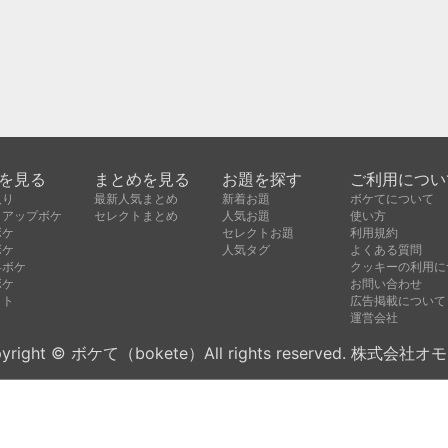
を見る
まとめを見る
お題を探す
ご利用につい
入り
最新人気まとめ
新着お題
ボケてについて
クアップボケ
セレクトまとめ
人気お題
使い方
ボケ
セレクトお題
利用規約
ボケ
人気タグ
よくある質問
昇ボケ
クッキーの利用に
ボケ
お問い合わせ
クト
広告掲載について
運営会社
yright © ボケて（bokete）All rights reserved. 株式会社