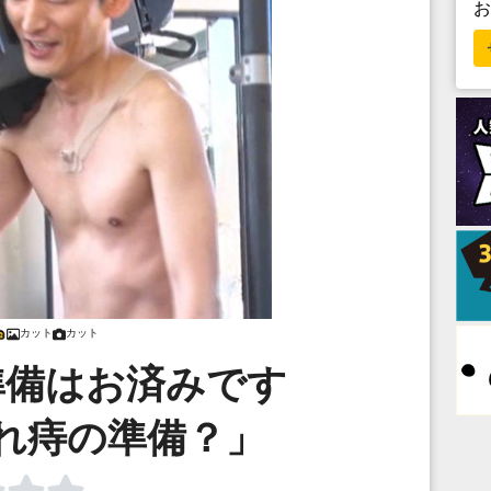
カット
カット
準備はお済みです
れ痔の準備？」