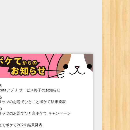
5
oketeアプリ サービス終了のお知らせ
15
リッツのお題でひとことボケて結果発表
10
リッツのお題でひと言ボケて キャンペーン
9
支でボケて2026 結果発表