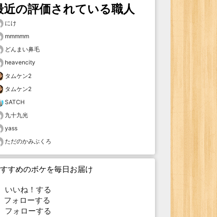
最近の評価されている職人
にけ
mmmmm
どんまい鼻毛
heavencity
タムケン2
タムケン2
SATCH
九十九光
yass
ただのかみぶくろ
すすめのボケを毎日お届け
いいね！する
フォローする
フォローする