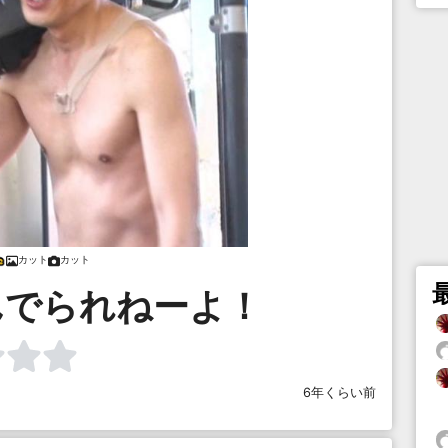
カット
カット
んでられねーよ！
6年くらい前