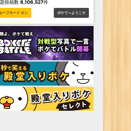
お題投稿数
8,106,527
件
セーフモード オン
ボケてへようこそ