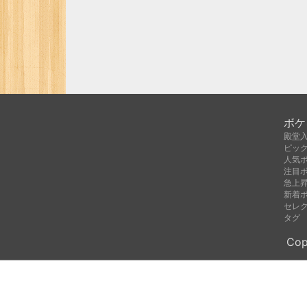
ボケ
殿堂
ピッ
人気
注目
急上
新着
セレ
タグ
Cop