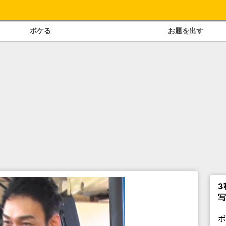
ボケる
お題を出す
3
写