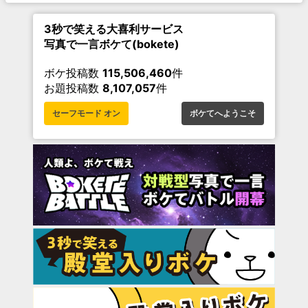
3秒で笑える大喜利サービス
写真で一言ボケて(bokete)
ボケ投稿数
115,506,460
件
お題投稿数
8,107,057
件
セーフモード オン
ボケてへようこそ