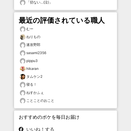
「
切ない…(泣)
」
最近の評価されている職人
むー
ねりもの
速攻野郎
sasami2356
pippu3
hikaran
タムケン2
寝る！
ねすかふぇ
ことことのおこと
おすすめのボケを毎日お届け
いいね！する