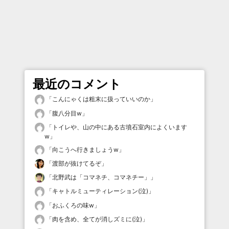
最近のコメント
「
こんにゃくは粗末に扱っていいのか
」
「
腹八分目w
」
「
トイレや、山の中にある古墳石室内によくいます
w
」
「
向こうへ行きましょうw
」
「
渡部が抜けてるぞ
」
「
北野武は「コマネチ、コマネチー」
」
「
キャトルミューティレーション(泣)
」
「
おふくろの味w
」
「
肉を含め、全てが消しズミに(泣)
」