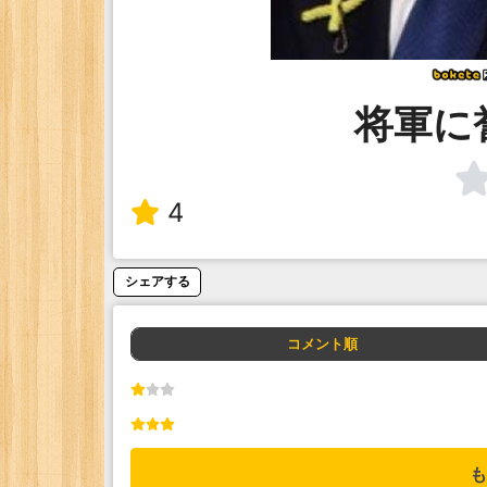
将軍に
4
シェアする
コメント順
も