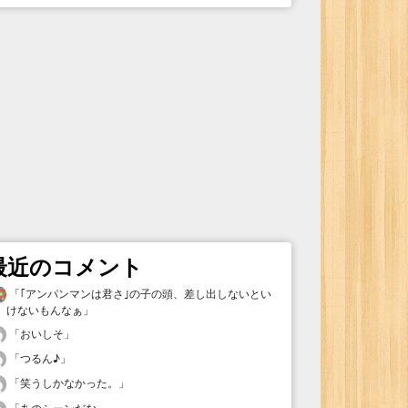
最近のコメント
「
｢アンパンマンは君さ｣の子の頭、差し出しないとい
けないもんなぁ
」
「
おいしそ
」
「
つるん♪
」
「
笑うしかなかった。
」