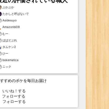
最近の評価されている職人
ぷかぷか
たかしと呼ばないで
Asidesuyo
Amazonbi08
むー
ぱぱどぶれ
タムケン2
ひー
bokematica
ニック
すすめのボケを毎日お届け
いいね！する
フォローする
フォローする