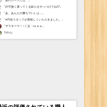
「
あのシーンだな、
」
「
許可無く渡ってくる奴らをやっつけてね♡
」
「
あ、あんたの勝ちでいいよ…
」
「
※円谷スタッフが美味しくいただきました。
」
「
ザラキーマ！！(´Д｀)ｗｗｗ
」
「
ﾔﾗｼｲ
」