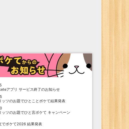
5
oketeアプリ サービス終了のお知らせ
15
リッツのお題でひとことボケて結果発表
10
リッツのお題でひと言ボケて キャンペーン
9
支でボケて2026 結果発表