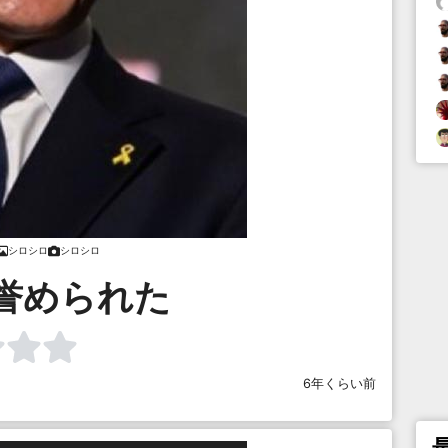
シロシロ
シロシロ
誉められた
6年くらい前