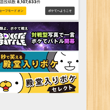
お題投稿数
8,107,633
件
セーフモード オン
ボケてへようこそ