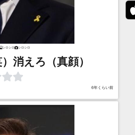
シロシロ
シロシロ
笑）消えろ（真顔）
6年くらい前