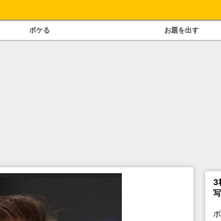
ボケる
お題を出す
3
写