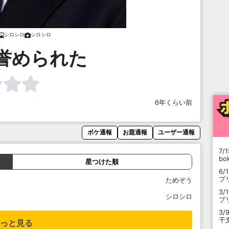
シロシロ
シロシロ
誉められた
6年くらい前
ボケ通報
お題通報
ユーザー通報
7/1
b
星つけた順
6/
プ
ためぞう
3/
シロシロ
プ
3/
干
っと見る