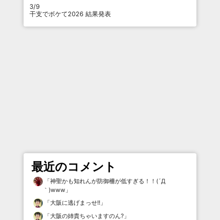
3/9
干支でボケて2026 結果発表
最近のコメント
「
神聖かも知れんが防御柵が低すぎる！！(´Д
｀)www
」
「
大阪に逃げまっせ!!
」
「
大阪の姉貴ちゃいますのん?
」