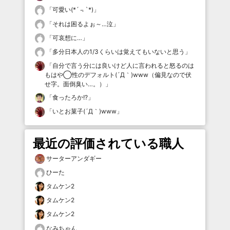
「
可愛い(*´﹃`*)
」
「
それは困るよぉ～…泣
」
「
可哀想に…
」
「
多分日本人の1/3くらいは覚えてもいないと思う
」
「
自分で言う分には良いけど人に言われると怒るのは
もはや◯性のデフォルト(´Д｀)www（偏見なので伏
せ字。面倒臭い…。）
」
「
食ったろか!?
」
「
いとお菓子(´Д｀)www
」
最近の評価されている職人
サーターアンダギー
ひーた
タムケン2
タムケン2
タムケン2
なみちゃん