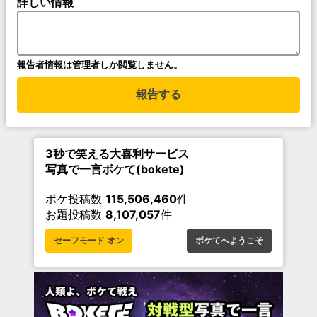
詳しい情報
報告者情報は管理者しか閲覧しません。
報告する
3秒で笑える大喜利サービス
写真で一言ボケて(bokete)
ボケ投稿数
115,506,460
件
お題投稿数
8,107,057
件
セーフモード オン
ボケてへようこそ