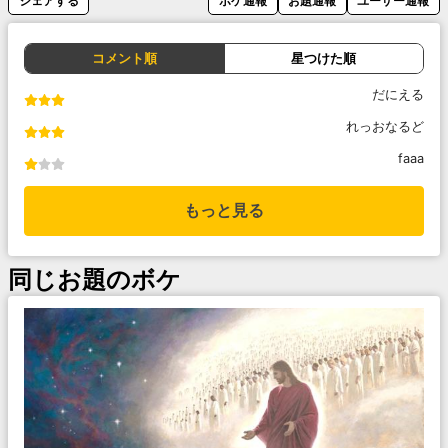
シェアする
ボケ通報
お題通報
ユーザー通報
コメント順
星つけた順
だにえる
れっおなるど
faaa
もっと見る
同じお題のボケ