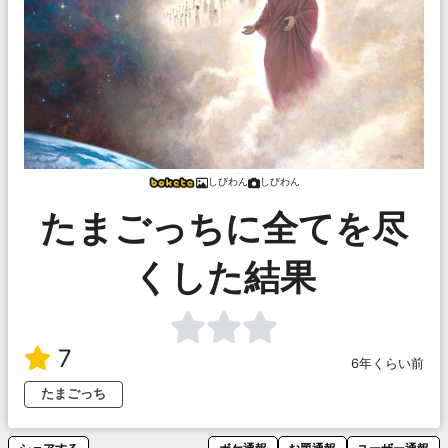
しびわん
しびわん
たまごっちに全てを尽
くした結果
7
6年くらい前
たまごっち