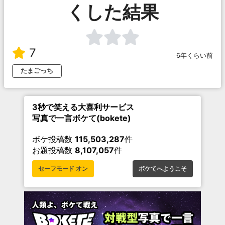
くした結果
7
6年くらい前
たまごっち
3秒で笑える大喜利サービス
写真で一言ボケて(bokete)
ボケ投稿数
115,503,287
件
お題投稿数
8,107,057
件
セーフモード オン
ボケてへようこそ