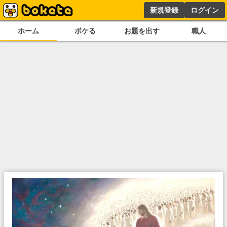
新規登録
ログイン
ホーム
ボケる
お題を出す
職人