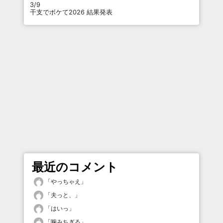
3/9
干支でボケて2026 結果発表
最近のコメント
「
やっちゃえ
」
「
夫っと、
」
「
はいっ
」
「
噛みちぎる
」