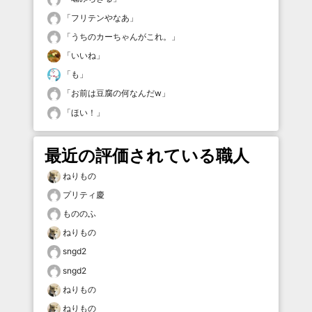
「
フリテンやなあ
」
「
うちのカーちゃんがこれ。
」
「
いいね
」
「
も
」
「
お前は豆腐の何なんだw
」
「
ほい！
」
最近の評価されている職人
ねりもの
プリティ慶
もののふ
ねりもの
sngd2
sngd2
ねりもの
ねりもの