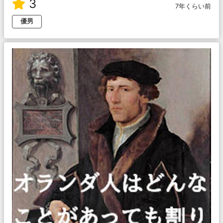
3
7年くらい前
優男