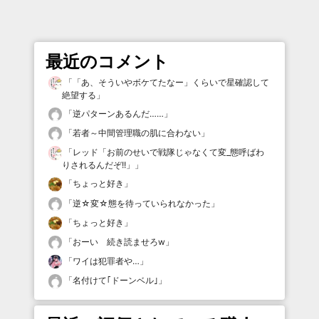
最近のコメント
「
「あ、そういやボケてたなー」くらいで星確認して
絶望する
」
「
逆パターンあるんだ……
」
「
若者～中間管理職の肌に合わない
」
「
レッド「お前のせいで戦隊じゃなくて変_態呼ばわ
りされるんだぞ!!」
」
「
ちょっと好き
」
「
逆☆変☆態を待っていられなかった
」
「
ちょっと好き
」
「
おーい 続き読ませろw
」
「
ワイは犯罪者や…
」
「
名付けて｢ドーンベル｣
」