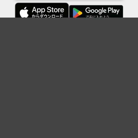
Topに戻る
ボケを見る
まとめを見る
お題を探す
殿堂入り
最新人気まとめ
新着お題
ピックアップボケ
セレクトまとめ
人気お題
人気ボケ
セレクトお題
注目ボケ
人気タグ
急上昇ボケ
新着ボケ
セレクト
タグ
ご利用について
ボケてについて
使い方
利用規約
よくある質問