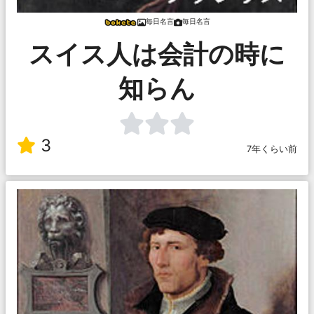
毎日名言
毎日名言
スイス人は会計の時に
知らん
3
7年くらい前