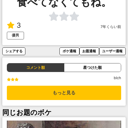
食べてなくてもね。
3
7年くらい前
優男
シェアする
ボケ通報
お題通報
ユーザー通報
コメント順
星つけた順
blch
もっと見る
同じお題のボケ