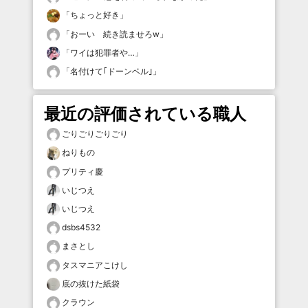
「
ちょっと好き
」
「
おーい 続き読ませろw
」
「
ワイは犯罪者や…
」
「
名付けて｢ドーンベル｣
」
最近の評価されている職人
ごりごりごりごり
ねりもの
プリティ慶
いじつえ
いじつえ
dsbs4532
まさとし
タスマニアこけし
底の抜けた紙袋
クラウン