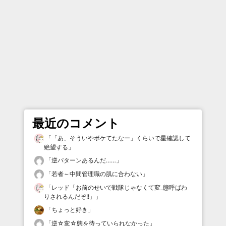
最近のコメント
「
「あ、そういやボケてたなー」くらいで星確認して
絶望する
」
「
逆パターンあるんだ……
」
「
若者～中間管理職の肌に合わない
」
「
レッド「お前のせいで戦隊じゃなくて変_態呼ばわ
りされるんだぞ!!」
」
「
ちょっと好き
」
「
逆☆変☆態を待っていられなかった
」