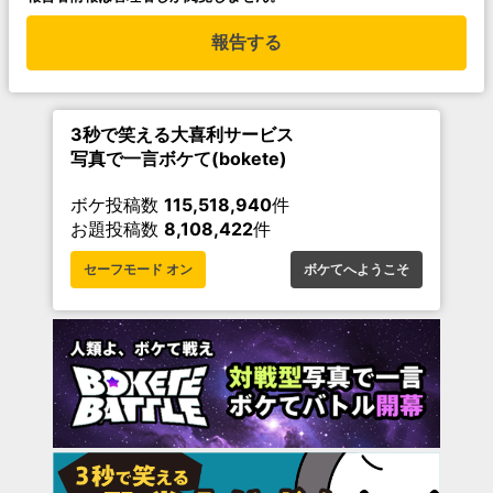
報告する
3秒で笑える大喜利サービス
写真で一言ボケて(bokete)
ボケ投稿数
115,518,940
件
お題投稿数
8,108,422
件
セーフモード オン
ボケてへようこそ