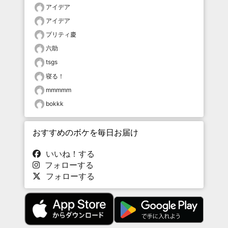
アイデア
アイデア
プリティ慶
六助
tsgs
寝る！
mmmmm
bokkk
おすすめのボケを毎日お届け
いいね！する
フォローする
フォローする