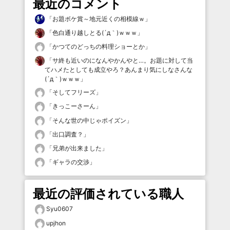
最近のコメント
「
お題ボケ賞～地元近くの相模線ｗ
」
「
色白通り越しとる(´д｀)ｗｗｗ
」
「
かつてのどっちの料理ショーとか
」
「
サ終も近いのになんやかんやと…。お題に対して当
てハメたとしても成立やろ？あんまり気にしなさんな
(´д｀)ｗｗｗ
」
「
そしてフリーズ
」
「
きっこーさーん
」
「
そんな世の中じゃポイズン
」
「
出口調査？
」
「
兄弟が出来ました
」
「
ギャラの交渉
」
最近の評価されている職人
Syu0607
upjhon