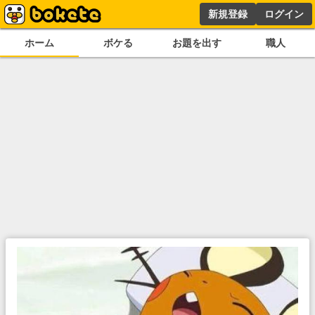
新規登録
ログイン
ホーム
ボケる
お題を出す
職人