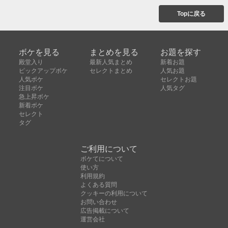
Topに戻る
ボケを見る
まとめを見る
お題を探す
殿堂入り
最新人気まとめ
新着お題
ピックアップボケ
セレクトまとめ
人気お題
人気ボケ
セレクトお題
注目ボケ
人気タグ
急上昇ボケ
新着ボケ
セレクト
タグ
ご利用について
ボケてについて
使い方
利用規約
よくある質問
クッキーの利用について
お問い合わせ
広告掲載について
運営会社