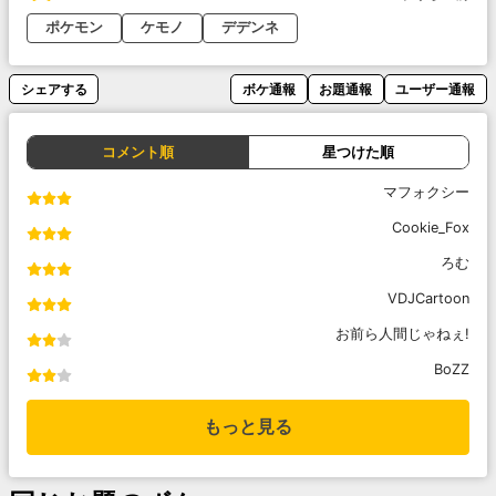
ポケモン
ケモノ
デデンネ
シェアする
ボケ通報
お題通報
ユーザー通報
コメント順
星つけた順
マフォクシー
Cookie_Fox
ろむ
VDJCartoon
お前ら人間じゃねぇ!
BoZZ
もっと見る