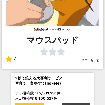
destroyer
destroyer
マウスパッド
4
7年くらい前
3秒で笑える大喜利サービス
写真で一言ボケて(bokete)
ボケ投稿数
115,501,231
件
お題投稿数
8,106,527
件