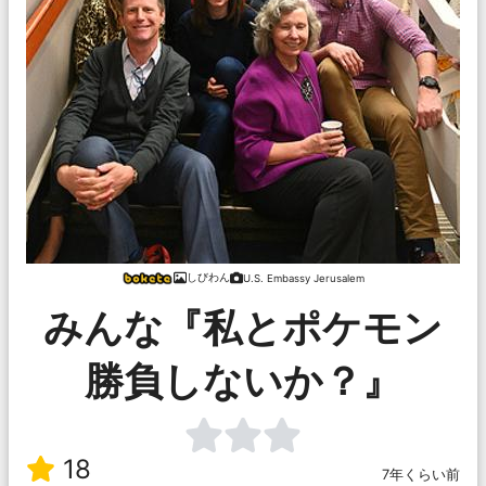
しびわん
U.S. Embassy Jerusalem
みんな『私とポケモン
勝負しないか？』
18
7年くらい前