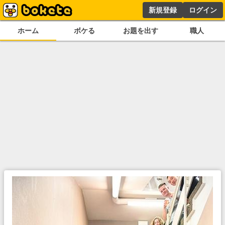
新規登録
ログイン
ホーム
ボケる
お題を出す
職人