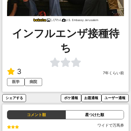
しびわん
U.S. Embassy Jerusalem
インフルエンザ接種待
ち
3
7年くらい前
医学
病院
シェアする
ボケ通報
お題通報
ユーザー通報
コメント順
星つけた順
ワイドで万馬券