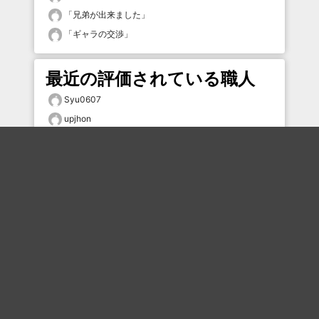
「
兄弟が出来ました
」
「
ギャラの交渉
」
最近の評価されている職人
Syu0607
upjhon
アイデア
アイデア
プリティ慶
六助
tsgs
寝る！
mmmmm
bokkk
おすすめのボケを毎日お届け