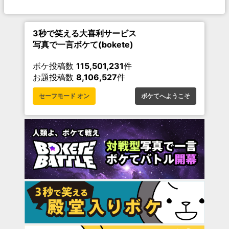
3秒で笑える大喜利サービス
写真で一言ボケて(bokete)
ボケ投稿数
115,501,231
件
お題投稿数
8,106,527
件
セーフモード オン
ボケてへようこそ