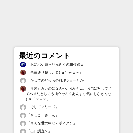
最近のコメント
「
お題ボケ賞～地元近くの相模線ｗ
」
「
色白通り越しとる(´д｀)ｗｗｗ
」
「
かつてのどっちの料理ショーとか
」
「
サ終も近いのになんやかんやと…。お題に対して当
てハメたとしても成立やろ？あんまり気にしなさんな
(´д｀)ｗｗｗ
」
「
そしてフリーズ
」
「
きっこーさーん
」
「
そんな世の中じゃポイズン
」
「
出口調査？
」