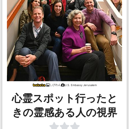
しびわん
U.S. Embassy Jerusalem
心霊スポット行ったと
きの霊感ある人の視界