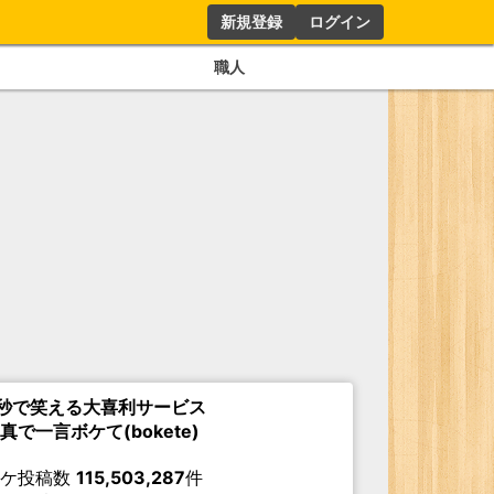
新規登録
ログイン
職人
秒で笑える大喜利サービス
真で一言ボケて(bokete)
ボケ投稿数
115,503,287
件