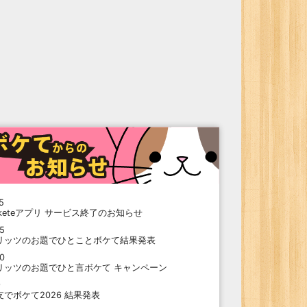
5
oketeアプリ サービス終了のお知らせ
15
リッツのお題でひとことボケて結果発表
10
リッツのお題でひと言ボケて キャンペーン
9
支でボケて2026 結果発表