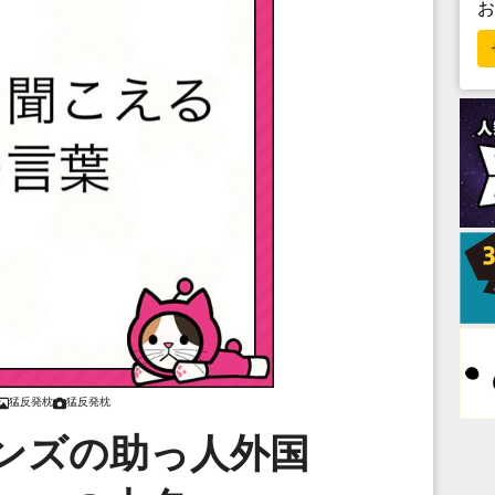
猛反発枕
猛反発枕
ンズの助っ人外国