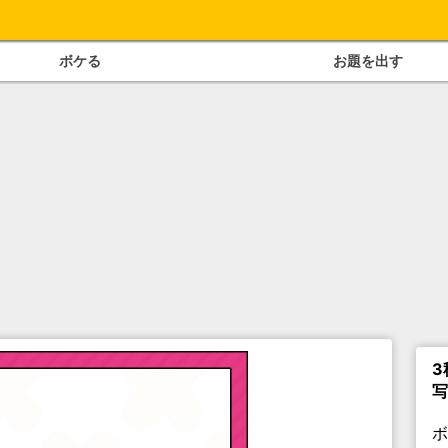
ボケる
お題を出す
3
写