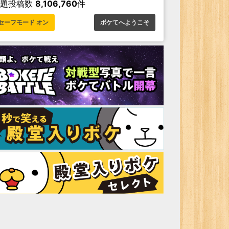
お題投稿数
8,106,760
件
セーフモード オン
ボケてへようこそ