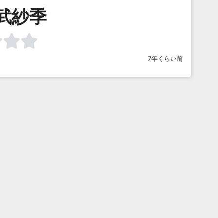
武紗季
7年くらい前