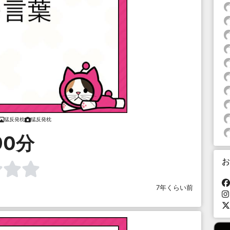
猛反発枕
猛反発枕
90分
お
7年くらい前