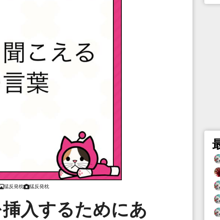
猛反発枕
猛反発枕
を挿入するためにあ