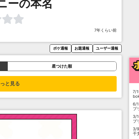
ニーの本名
7年くらい前
ボケ通報
お題通報
ユーザー通報
星つけた順
っと見る
7/1
b
6/
プ
3/
プ
3/
干