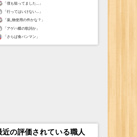
「
僕も狙ってました…
」
「
行ってはいけない…
」
「
薬_物使用の件かな？
」
「
アゲハ蝶の歌詞か
」
「
さらば食パンマン
」
最近の評価されている職人