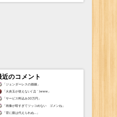
最近のコメント
「
ジェンダーレスの婚姻
」
「
火炎玉が使えない(´Д｀)www
」
「
サービス料込み30万円
」
「
画像が暗すぎてツッコめない ゴメンね
」
「
背に腹は代えられぬ…
」