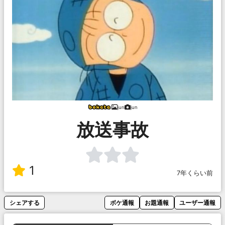
jun
jun
放送事故
1
7年くらい前
シェアする
ボケ通報
お題通報
ユーザー通報