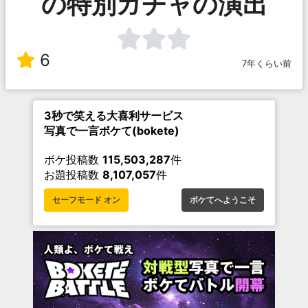
の特別ガチャの演出
6
7年くらい前
3秒で笑える大喜利サービス
写真で一言ボケて(bokete)
ボケ投稿数
115,503,287
件
お題投稿数
8,107,057
件
セーフモード オン
ボケてへようこそ