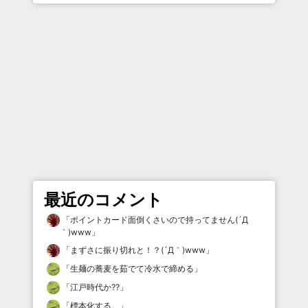
最近のコメント
「
ポイントカード面倒くさいので持ってません(´Д
｀)www
」
「
まずさに振り切れと！？(´Д｀)www
」
「
生麺の蕎麦を茹でて冷水で締める
」
「
江戸時代か⁇
」
「
標本化する。
」