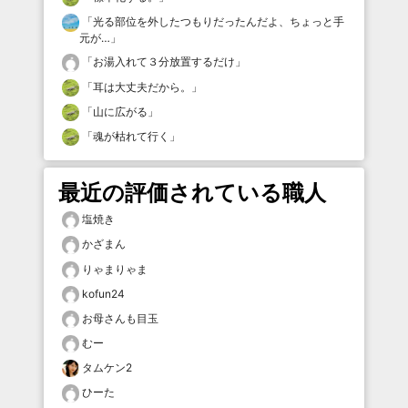
「
光る部位を外したつもりだったんだよ、ちょっと手
元が…
」
「
お湯入れて３分放置するだけ
」
「
耳は大丈夫だから。
」
「
山に広がる
」
「
魂が枯れて行く
」
最近の評価されている職人
塩焼き
かざまん
りゃまりゃま
kofun24
お母さんも目玉
むー
タムケン2
ひーた