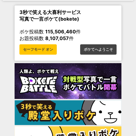
3秒で笑える大喜利サービス
写真で一言ボケて(bokete)
ボケ投稿数
115,506,460
件
お題投稿数
8,107,057
件
セーフモード オン
ボケてへようこそ