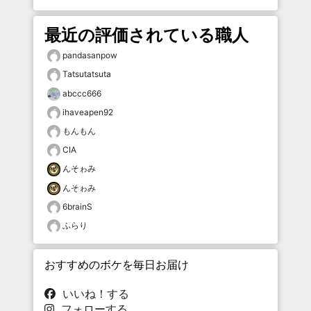
最近の評価されている職人
pandasanpow
Tatsutatsuta
abccc666
ihaveapen92
もんもん
CIA
んそゎみ
んそゎみ
6brainS
ふらり
おすすめのボケを毎日お届け
いいね！する
フォローする