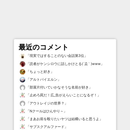
最近のコメント
「
現実ではすることのない会話第3位
」
「
読者がケンシロウに話しかけとる(´Д｀)www
」
「
ちょっと好き
」
「
アルトバイエルン
」
「
部屋片付いていかなそうな名前が好き
」
「
止めろ罠だ！広_告がえらいことになるぞ！
」
「
アウトレイジの世界？
」
「
Nクールはひんやり～
」
「
まあお前を殴りたいヤツは結構いると思うよ
」
「
サブスクアルファード
」