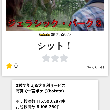
とびぃ
とびぃ
シット！
0
7年くらい前
3秒で笑える大喜利サービス
写真で一言ボケて(bokete)
ボケ投稿数
115,503,287
件
お題投稿数
8,106,760
件