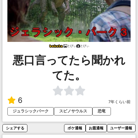
とびぃ
とびぃ
悪口言ってたら聞かれ
てた。
6
7年くらい前
ジュラシックパーク
スピノサウルス
恐竜
シェアする
ボケ通報
お題通報
ユーザー通報