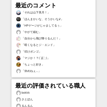
最近のコメント
「
それは山下美月！
」
「
ほんまかいな、そうかいな♪
」
「
HPゲージがじゃましてるぅ
」
「
やがて縮む
」
「
自分から飛び降りるんだ！
」
「
暗くなるとジ・エンド
」
「
叩けボンゴ
」
「
マジか！？(´Д`; )
」
「
ちょっと好き
」
「
休めねぇ…
」
最近の評価されている職人
bokkk
さとぽん
るんるん