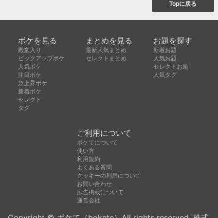
Topに戻る
ボケを見る
まとめを見る
お題を探す
殿堂入り
最新人気まとめ
新着お題
ピックアップボケ
セレクトまとめ
人気お題
人気ボケ
セレクトお題
注目ボケ
人気タグ
急上昇ボケ
新着ボケ
セレクト
タグ
ご利用について
ボケてについて
使い方
利用規約
よくある質問
クッキーの利用について
お問い合わせ
広告掲載について
運営会社
Copyright © ボケて（bokete）All rights reserved. 株式