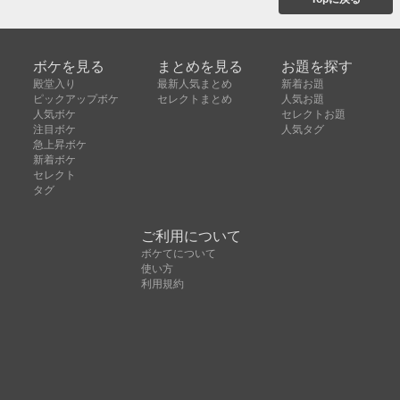
ボケを見る
まとめを見る
お題を探す
殿堂入り
最新人気まとめ
新着お題
ピックアップボケ
セレクトまとめ
人気お題
人気ボケ
セレクトお題
注目ボケ
人気タグ
急上昇ボケ
新着ボケ
セレクト
タグ
ご利用について
ボケてについて
使い方
利用規約
よくある質問
クッキーの利用について
お問い合わせ
広告掲載について
運営会社
Copyright © ボケて（bokete）All rights reserved. 株式