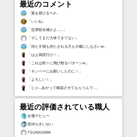
最近のコメント
「
翼を授ける〜♪
」
「
いいね
」
「
志望校全滅かよ……
」
「
そしてまだ大体できてない
」
「
待たす側も待たされる方も大概にしなさいw
」
「
はよ病院行け！
」
「
これは粉々に飛び散るパターンw
」
「
キンペーにお願いしたのに！
」
「
よろしい！
」
「
じゃ…あがって確認させてもらうんで…
」
最近の評価されている職人
女優デビュー
星待ちすいせい
TSUNAGAWA