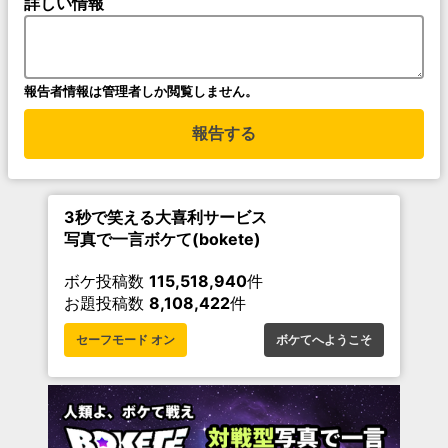
詳しい情報
報告者情報は管理者しか閲覧しません。
報告する
3秒で笑える大喜利サービス
写真で一言ボケて(bokete)
ボケ投稿数
115,518,940
件
お題投稿数
8,108,422
件
セーフモード オン
ボケてへようこそ