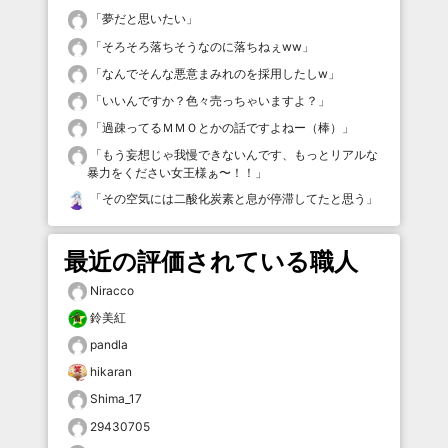
「
夢だと思いたい
」
「
そろそろ落ちそうなのに落ちねぇww
」
「
なんでそんな悪意まみれのを採用したしw
」
「
いいんですか？色々売っちゃいますよ？
」
「
過疎ってるＭＭＯとかの話ですよねー（棒）
」
「
もう妄想じゃ我慢できないんです、もっとリアルな
暴力をください女王様ぁ〜！！
」
「
その空気には二酸化炭素と息が停滞してたと思う
」
最近の評価されている職人
Niracco
鈴美紅
pandla
hikaran
Shima_17
29430705