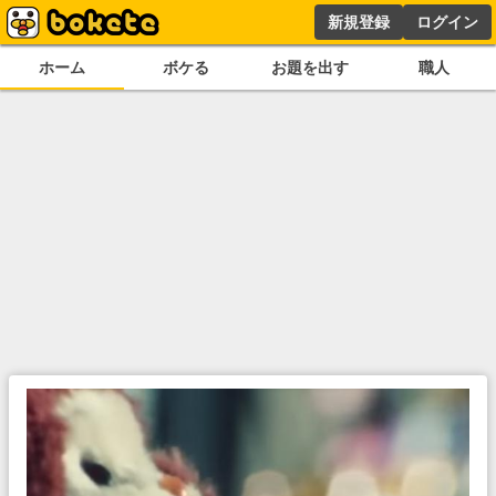
新規登録
ログイン
ホーム
ボケる
お題を出す
職人