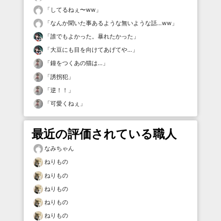
「
してるねぇ〜ww
」
「
なんか聞いた事あるような無いような話…ww
」
「
誰でもよかった。暴れたかった
」
「
大豆にも目を向けてあげてや…
」
「
鐘をつくあの猫は…
」
「
誘拐犯
」
「
逆！！
」
「
可愛くねぇ
」
最近の評価されている職人
なみちゃん
ねりもの
ねりもの
ねりもの
ねりもの
ねりもの