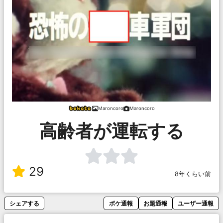
Maroncoro
Maroncoro
高齢者が運転する
29
8年くらい前
シェアする
ボケ通報
お題通報
ユーザー通報