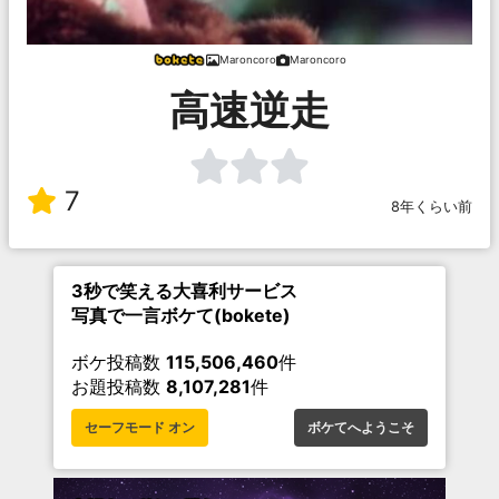
Maroncoro
Maroncoro
高速逆走
7
8年くらい前
3秒で笑える大喜利サービス
写真で一言ボケて(bokete)
ボケ投稿数
115,506,460
件
お題投稿数
8,107,281
件
セーフモード オン
ボケてへようこそ