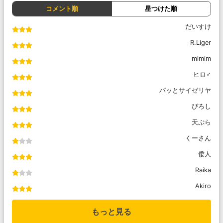
コメント順
星つけた順
だいすけ
R.Liger
mimim
ヒロ♂
パッとサイゼリヤ
ぴろし
天ぷら
くーさん
倭人
Raika
Akiro
もっと見る