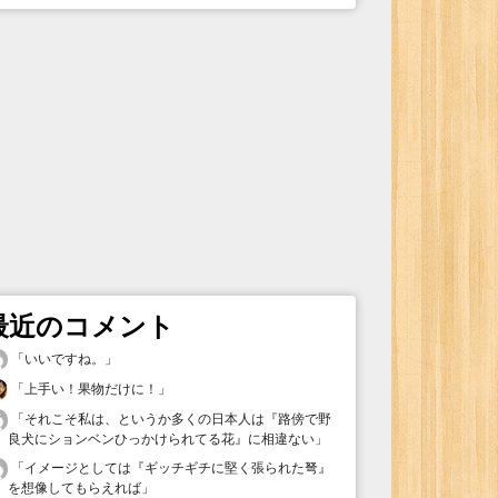
最近のコメント
「
いいですね。
」
「
上手い！果物だけに！
」
「
それこそ私は、というか多くの日本人は『路傍で野
良犬にションベンひっかけられてる花』に相違ない
」
「
イメージとしては『ギッチギチに堅く張られた弩』
を想像してもらえれば
」