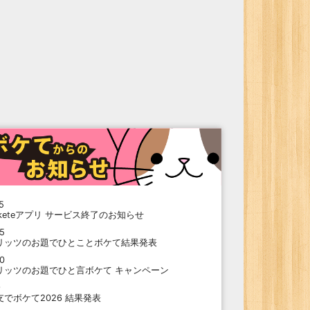
5
oketeアプリ サービス終了のお知らせ
15
リッツのお題でひとことボケて結果発表
10
リッツのお題でひと言ボケて キャンペーン
9
支でボケて2026 結果発表