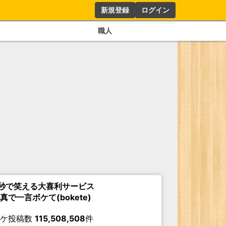
新規登録
ログイン
職人
秒で笑える大喜利サービス
真で一言ボケて(bokete)
ボケ投稿数
115,508,508
件