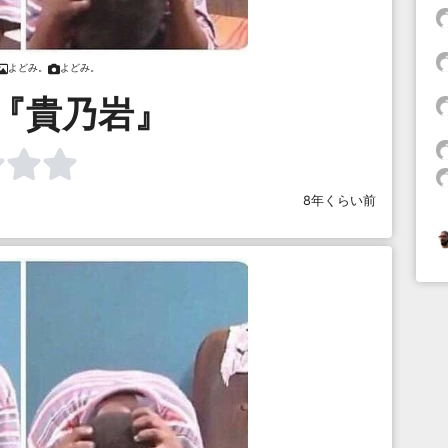
よどみ。
よどみ。
『貴乃岩』
8年くらい前