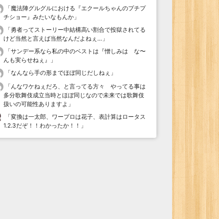
「
魔法陣グルグルにおける『エクールちゃんのプチプ
チショー』みたいなもんか
」
「
勇者ってストーリー中結構高い割合で投獄されてる
けど当然と言えば当然なんだよねぇ…
」
「
サンデー系なら私の中のベストは『憎しみは な〜
んも実らせねぇ』
」
「
なんなら手の形までほぼ同じだしねぇ
」
「
んなワケねぇだろ、と言ってる方々 やってる事は
多分歌舞伎成立当時とほぼ同じなので未来では歌舞伎
扱いの可能性ありますよ
」
「
変換は一太郎、ワープロは花子、表計算はロータス
1.2.3だぞ！！わかったか！！
」