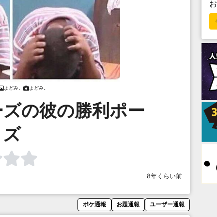
よどみ。
よどみ。
ーズの彼の勝利ポー
ズ
8年くらい前
ボケ通報
お題通報
ユーザー通報