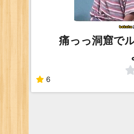
痛っっ洞窟で
6