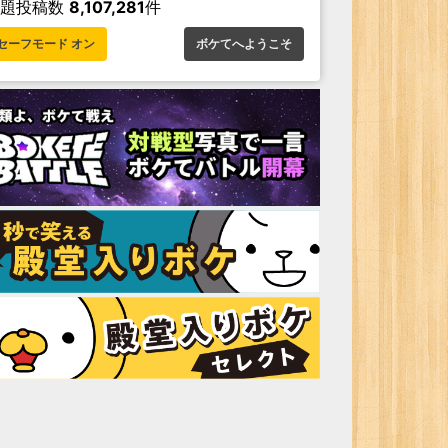
お題投稿数
8,107,281
件
セーフモード オン
ボケてへようこそ