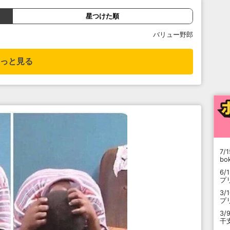
星つけた順
バリュー野郎
っと見る
7/1
b
6/
プ
3/
プ
3/
干