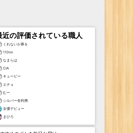
最近の評価されている職人
くれないか豚を
110nn
なまらは
CIA
キューピー
エチョ
むー
シルバー舎利弗
女優デビュー
まひろ