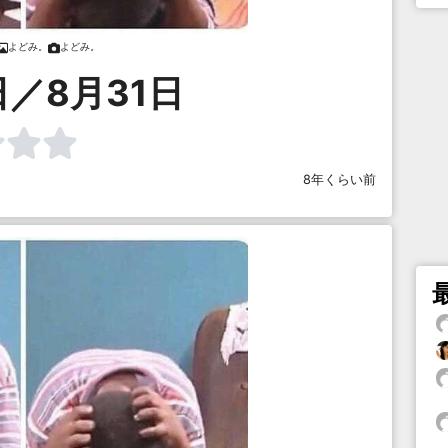
よどみ。
よどみ。
日／8月31日
8年くらい前