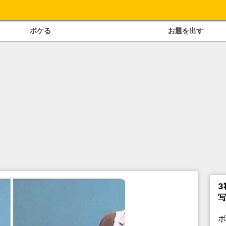
ボケる
お題を出す
3
写