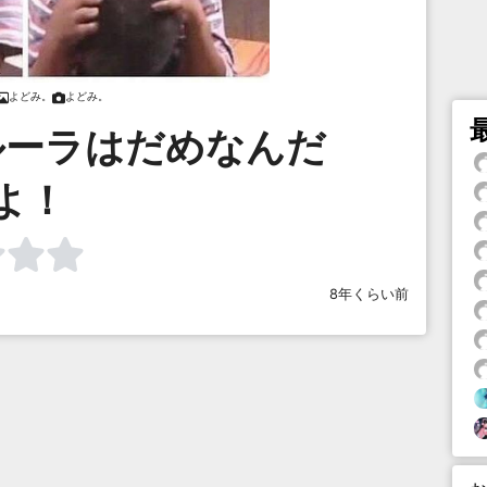
よどみ。
よどみ。
ルーラはだめなんだ
よ！
8年くらい前