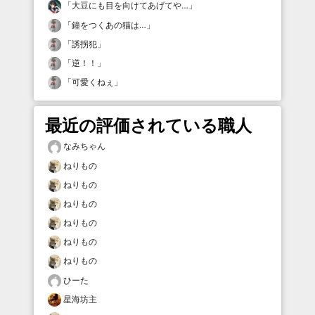
「
大豆にも目を向けてあげてや…
」
「
鐘をつくあの猫は…
」
「
誘拐犯
」
「
逆！！
」
「
可愛くねぇ
」
最近の評価されている職人
なみちゃん
ねりもの
ねりもの
ねりもの
ねりもの
ねりもの
ねりもの
ひーた
星海坊主