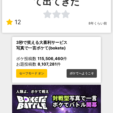
て出てきた
12
8年くらい前
3秒で笑える大喜利サービス
写真で一言ボケて(bokete)
ボケ投稿数
115,506,460
件
お題投稿数
8,107,281
件
セーフモード オン
ボケてへようこそ