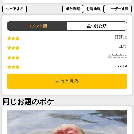
シェアする
ボケ通報
お題通報
ユーザー通報
コメント順
星つけた順
ぽぽた
ユウ
あたたたた
iyaiya
もっと見る
同じお題のボケ