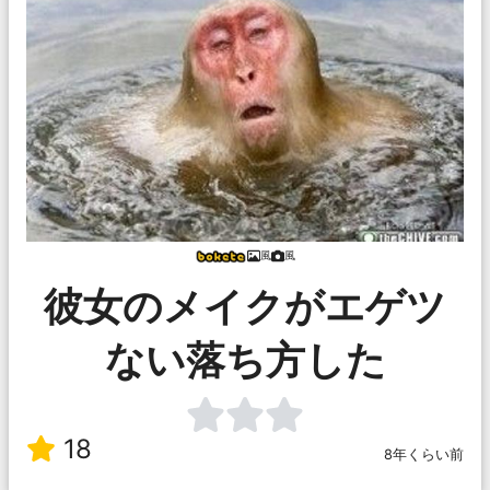
風
風
彼女のメイクがエゲツ
ない落ち方した
18
8年くらい前