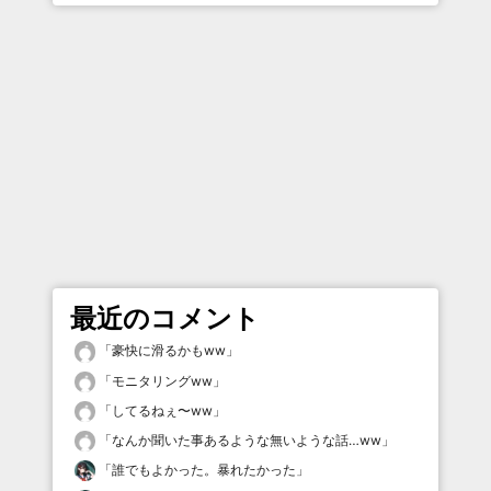
最近のコメント
「
豪快に滑るかもww
」
「
モニタリングww
」
「
してるねぇ〜ww
」
「
なんか聞いた事あるような無いような話…ww
」
「
誰でもよかった。暴れたかった
」