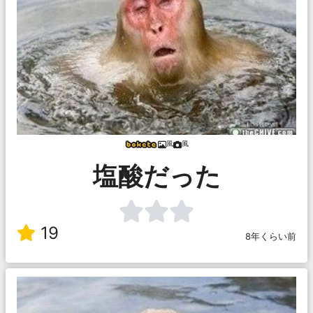
風
風
塩酸だった
19
8年くらい前