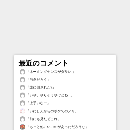
最近のコメント
「
ネーミングセンスがダサい!
」
「
当然だろう
」
「
誰に倒された?
」
「
いや、やりそうやけどね…
」
「
上手いなー
」
「
いにしえからのボケてのノリ
」
「
前にも見たぞこれ
」
「
もっと他にいいのがあっただろうな
」