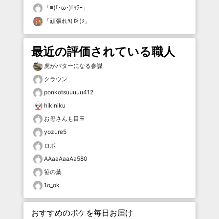
「
≡(｢･ω･)｢ﾏﾃｰ
」
「
頑張れ٩( ᐖ )۶
」
最近の評価されている職人
虎がバターになる参謀
クラウン
ponkotsuuuuu412
hikiniku
お母さんも目玉
yozure5
ロボ
AAaaAaaAa580
笹の葉
1o_ok
おすすめのボケを毎日お届け