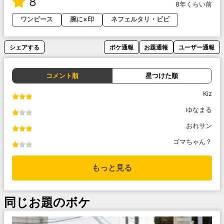
8
8年くらい前
ワンピース
腕に×印
ネフェルタリ・ビビ
シェアする
ボケ通報
お題通報
ユーザー通報
コメント順
星つけた順
Kiz
ゆなまる
おれサン
ゴマちゃん？
もっと見る
同じお題のボケ