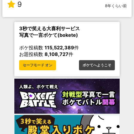
9
8年くらい前
3秒で笑える大喜利サービス
写真で一言ボケて(bokete)
ボケ投稿数
115,522,389
件
お題投稿数
8,108,727
件
セーフモード オン
ボケてへようこそ