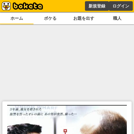
新規登録
ログイン
ホーム
ボケる
お題を出す
職人