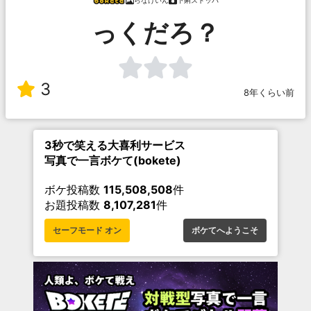
らなけいん
下痢ストッパ
っくだろ？
3
8年くらい前
3秒で笑える大喜利サービス
写真で一言ボケて(bokete)
ボケ投稿数
115,508,508
件
お題投稿数
8,107,281
件
セーフモード オン
ボケてへようこそ