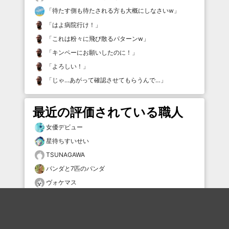
「
待たす側も待たされる方も大概にしなさいw
」
「
はよ病院行け！
」
「
これは粉々に飛び散るパターンw
」
「
キンペーにお願いしたのに！
」
「
よろしい！
」
「
じゃ…あがって確認させてもらうんで…
」
最近の評価されている職人
女優デビュー
星待ちすいせい
TSUNAGAWA
パンダと7匹のパンダ
ヴォケマス
タムケン2
むー
YK5