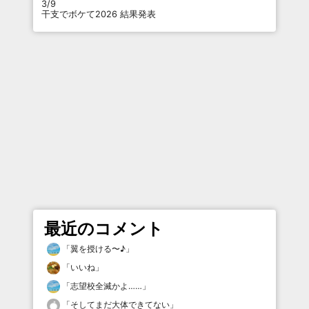
3/9
干支でボケて2026 結果発表
最近のコメント
「
翼を授ける〜♪
」
「
いいね
」
「
志望校全滅かよ……
」
「
そしてまだ大体できてない
」