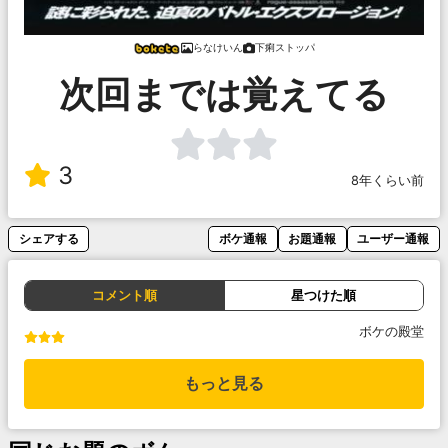
らなけいん
下痢ストッパ
次回までは覚えてる
3
8年くらい前
シェアする
ボケ通報
お題通報
ユーザー通報
コメント順
星つけた順
ボケの殿堂
もっと見る