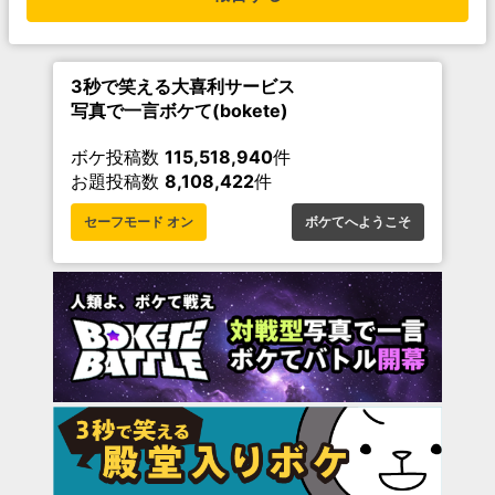
3秒で笑える大喜利サービス
写真で一言ボケて(bokete)
ボケ投稿数
115,518,940
件
お題投稿数
8,108,422
件
セーフモード オン
ボケてへようこそ