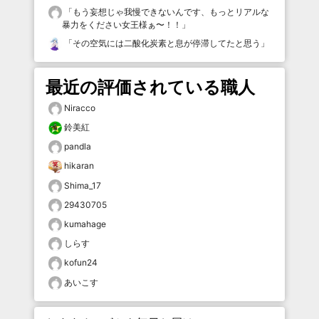
「
もう妄想じゃ我慢できないんです、もっとリアルな
暴力をください女王様ぁ〜！！
」
「
その空気には二酸化炭素と息が停滞してたと思う
」
最近の評価されている職人
Niracco
鈴美紅
pandla
hikaran
Shima_17
29430705
kumahage
しらす
kofun24
あいこす