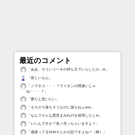
最近のコメント
「
ああ、そういうヘキの持ち主でいらしたか…w
」
「
寂しいもん
」
「
ノラネコ・・・？ライオンの間違いじゃ
ね・・・？
」
「
夢だと思いたい
」
「
そろそろ落ちそうなのに落ちねぇww
」
「
なんでそんな悪意まみれのを採用したしw
」
「
いいんですか？色々売っちゃいますよ？
」
「
過疎ってるＭＭＯとかの話ですよねー（棒）
」