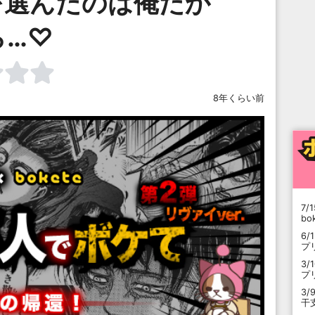
を選んだのは俺だか
ら…♡
8年くらい前
7/1
b
6/
プ
3/
プ
3/
干