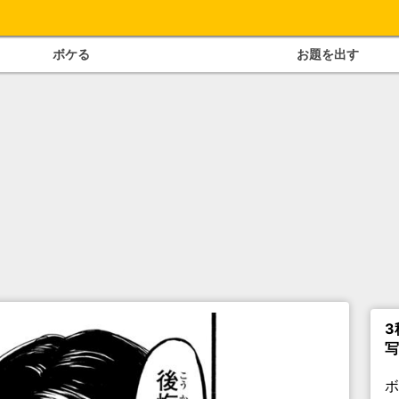
ボケる
お題を出す
3
写