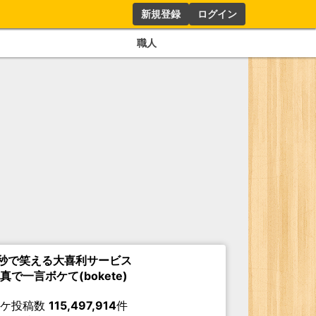
新規登録
ログイン
職人
秒で笑える大喜利サービス
真で一言ボケて(bokete)
ボケ投稿数
115,497,914
件