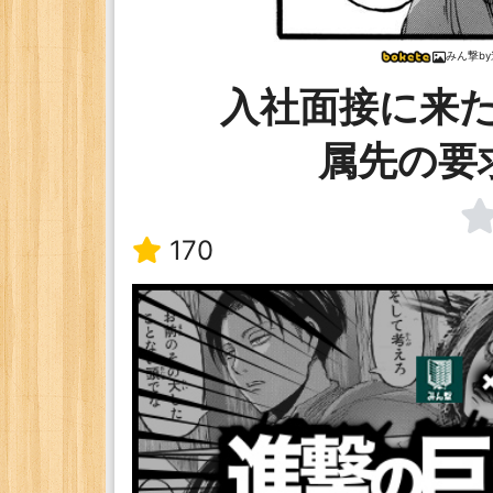
みん撃b
入社面接に来
属先の要
170