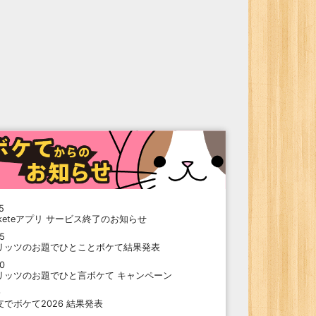
5
oketeアプリ サービス終了のお知らせ
15
リッツのお題でひとことボケて結果発表
10
リッツのお題でひと言ボケて キャンペーン
9
支でボケて2026 結果発表