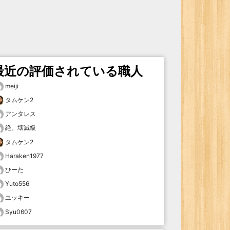
最近の評価されている職人
meiji
タムケン2
アンタレス
絶。壊滅級
タムケン2
Haraken1977
ひーた
Yuto556
ユッキー
Syu0607