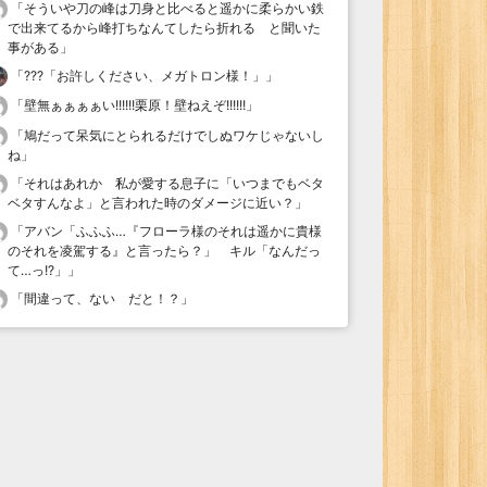
「
そういや刀の峰は刀身と比べると遥かに柔らかい鉄
で出来てるから峰打ちなんてしたら折れる と聞いた
事がある
」
「
???「お許しください、メガトロン様！」
」
「
壁無ぁぁぁぁい!!!!!!栗原！壁ねえぞ!!!!!!
」
「
鳩だって呆気にとられるだけでしぬワケじゃないし
ね
」
「
それはあれか 私が愛する息子に「いつまでもベタ
ベタすんなよ」と言われた時のダメージに近い？
」
「
アバン「ふふふ…『フローラ様のそれは遥かに貴様
のそれを凌駕する』と言ったら？」 キル「なんだっ
て…っ!?」
」
「
間違って、ない だと！？
」