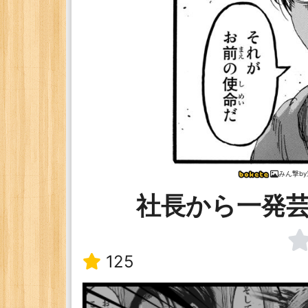
みん撃b
社長から一発
125