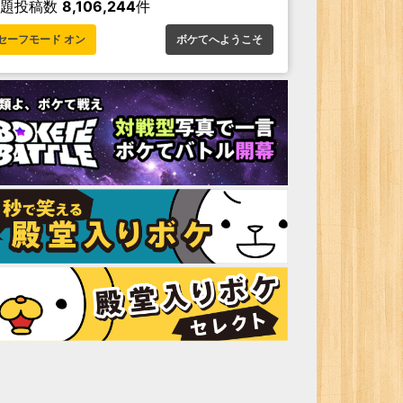
お題投稿数
8,106,244
件
セーフモード オン
ボケてへようこそ