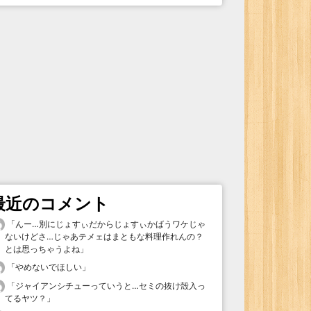
最近のコメント
「
んー…別にじょすぃだからじょすぃかばうワケじゃ
ないけどさ…じゃあテメェはまともな料理作れんの？
とは思っちゃうよね
」
「
やめないでほしい
」
「
ジャイアンシチューっていうと…セミの抜け殻入っ
てるヤツ？
」