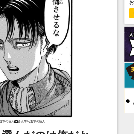
y進撃の巨人
みん撃by進撃の巨人