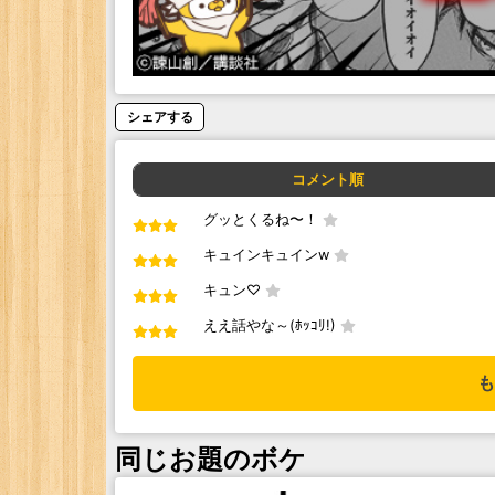
シェアする
コメント順
グッとくるね〜！
キュインキュインw
キュン♡
ええ話やな～(ﾎｯｺﾘ!)
も
同じお題のボケ