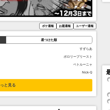
ボケ通報
お題通報
ユーザー通報
星つけた順
すずらあ
ポロリープリースト
ペトルーニャ
Nick-Q
っと見る