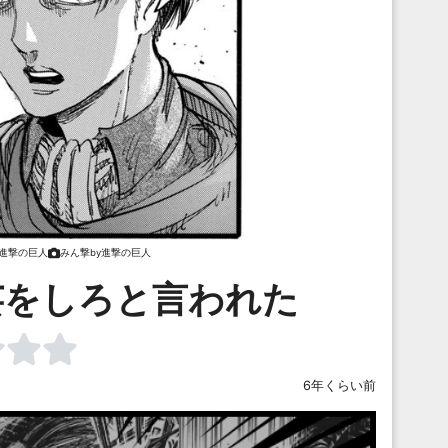
y進撃の巨人
みん撃by進撃の巨人
芸をしろと言われた
6年くらい前