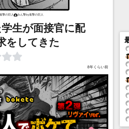
y進撃の巨人
みん撃by進撃の巨人
た学生が面接官に配
求をしてきた
8年くらい前