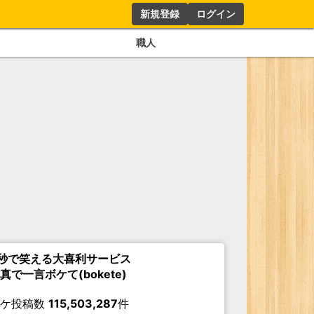
新規登録
ログイン
職人
秒で笑える大喜利サービス
真で一言ボケて(bokete)
ボケ投稿数
115,503,287
件