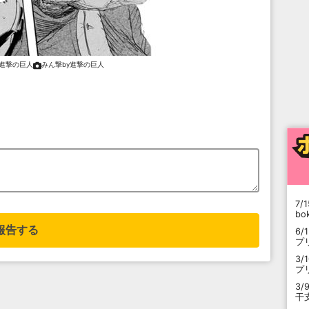
y進撃の巨人
みん撃by進撃の巨人
7/1
b
報告する
6/
プ
3/
プ
3/
干