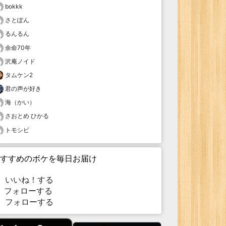
bokkk
さとぽん
るんるん
余命70年
沢庵ノイド
タムケン2
君の声が好き
海（かい）
さおとめ ひかる
トモシビ
すすめのボケを毎日お届け
いいね！する
フォローする
フォローする