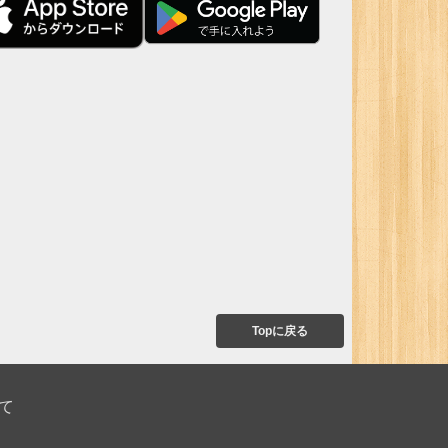
Topに戻る
て