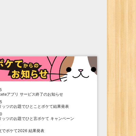
5
oketeアプリ サービス終了のお知らせ
15
リッツのお題でひとことボケて結果発表
10
リッツのお題でひと言ボケて キャンペーン
9
支でボケて2026 結果発表