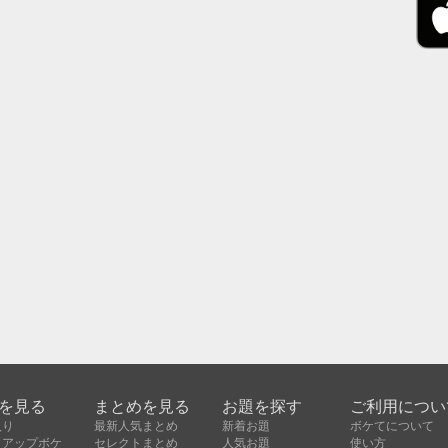
を見る
まとめを見る
お題を探す
ご利用につい
入り
最新人気まとめ
新着お題
ボケてについて
クアップボケ
セレクトまとめ
人気お題
使い方