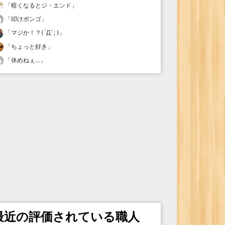
「
暗くなるとジ・エンド
」
「
叩けボンゴ
」
「
マジか！？(´Д`; )
」
「
ちょっと好き
」
「
休めねぇ…
」
最近の評価されている職人