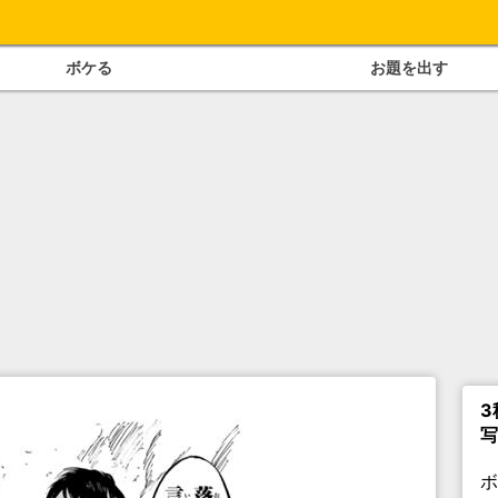
ボケる
お題を出す
3
写