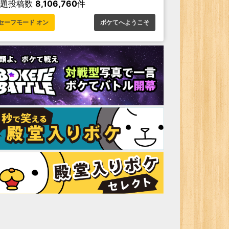
お題投稿数
8,106,760
件
セーフモード オン
ボケてへようこそ