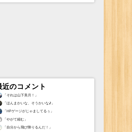
最近のコメント
「
それは山下美月！
」
「
ほんまかいな、そうかいな♪
」
「
HPゲージがじゃましてるぅ
」
「
やがて縮む
」
「
自分から飛び降りるんだ！
」