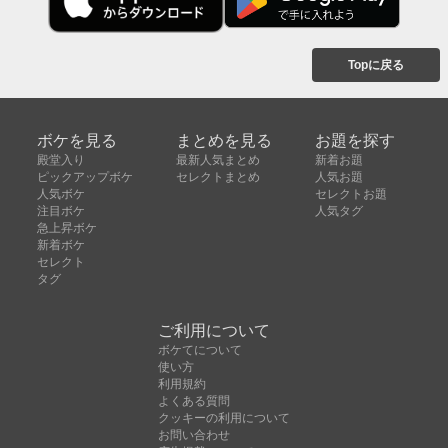
Topに戻る
ボケを見る
まとめを見る
お題を探す
殿堂入り
最新人気まとめ
新着お題
ピックアップボケ
セレクトまとめ
人気お題
人気ボケ
セレクトお題
注目ボケ
人気タグ
急上昇ボケ
新着ボケ
セレクト
タグ
ご利用について
ボケてについて
使い方
利用規約
よくある質問
クッキーの利用について
お問い合わせ