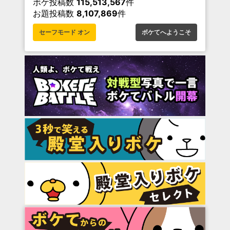
ボケ投稿数
115,513,567
件
お題投稿数
8,107,869
件
セーフモード オン
ボケてへようこそ