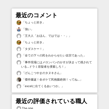
最近のコメント
「
ちょっと好き
」
「
強い
」
「
王大人「おほん、ではでは・・」
」
「
ちょっと好き
」
「
タダスケー！
」
「
全ての下々の民をわからせたい吉宗であった
」
「
事件現場にはメロンパンのかすが決まって残されて
いる...ドラミ容疑者を捜索しろ！
」
「
げんこつやまのタヌキさん
」
「
傑作爆誕！全ボケて民抱腹絶倒！ってね…
」
「
excelに出てくるあいつか。
」
最近の評価されている職人
The one