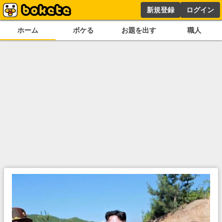
新規登録
ログイン
ホーム
ボケる
お題を出す
職人