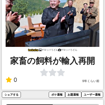
ゲロッパうどん
ゲロッパうどん
家畜の飼料が輸入再開
0
9年くらい前
シェアする
ボケ通報
お題通報
ユーザー通報