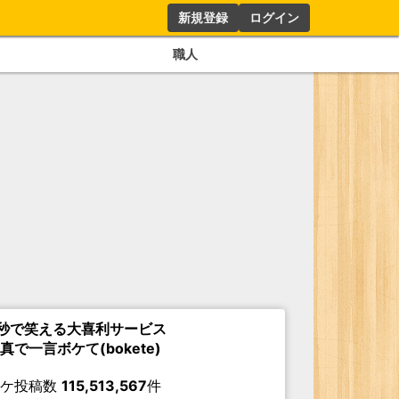
新規登録
ログイン
職人
秒で笑える大喜利サービス
真で一言ボケて(bokete)
ボケ投稿数
115,513,567
件