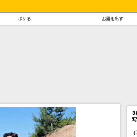
ボケる
お題を出す
3
写