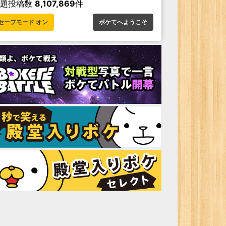
お題投稿数
8,107,869
件
セーフモード オン
ボケてへようこそ