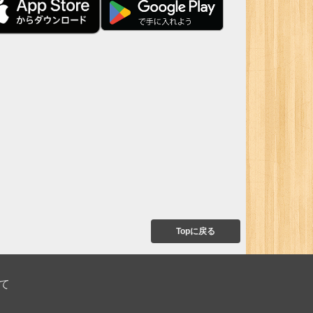
Topに戻る
て