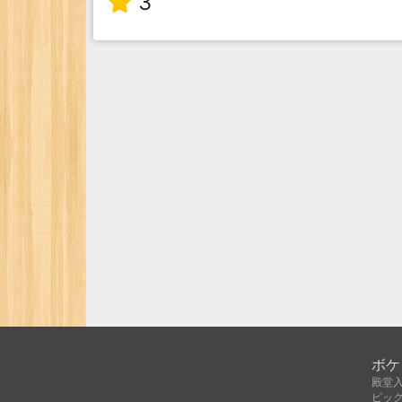
3
ボケ
殿堂
ピッ