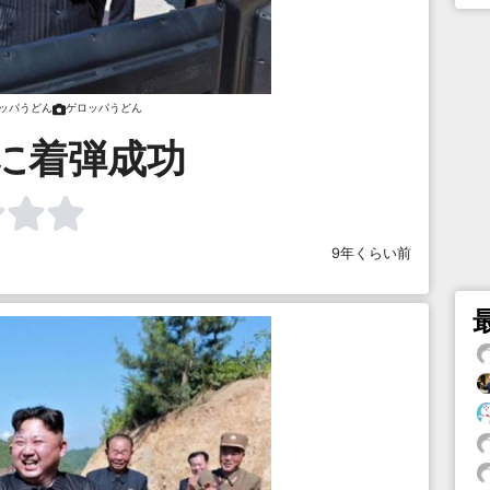
ッパうどん
ゲロッパうどん
に着弾成功
9年くらい前