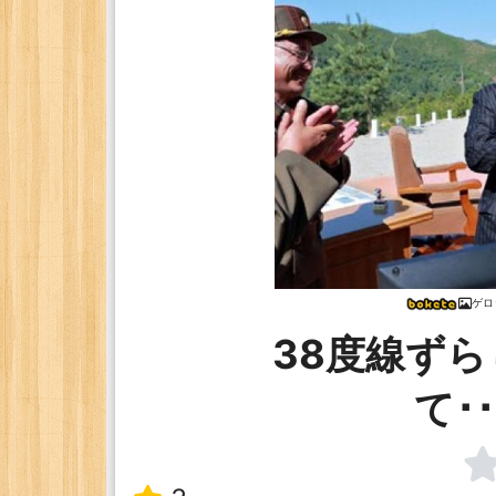
ゲロ
38度線ず
て･･