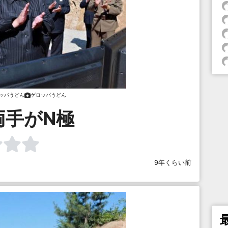
ッパうどん
ゲロッパうどん
両手がN極
9年くらい前