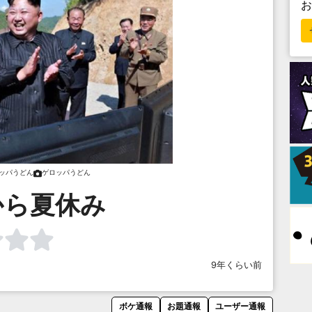
ッパうどん
ゲロッパうどん
から夏休み
9年くらい前
ボケ通報
お題通報
ユーザー通報