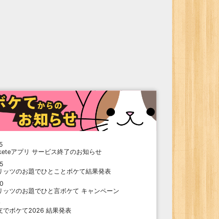
5
oketeアプリ サービス終了のお知らせ
15
リッツのお題でひとことボケて結果発表
10
リッツのお題でひと言ボケて キャンペーン
9
支でボケて2026 結果発表