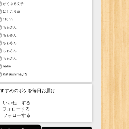
がくぶる文学
にしこり系
110nn
ちゎさん
ちゎさん
ちゎさん
ちゎさん
ちゎさん
nabe
Katsushime_TS
すすめのボケを毎日お届け
いいね！する
フォローする
フォローする