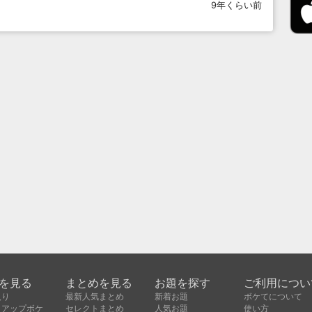
9年くらい前
を見る
まとめを見る
お題を探す
ご利用につい
入り
最新人気まとめ
新着お題
ボケてについて
クアップボケ
セレクトまとめ
人気お題
使い方