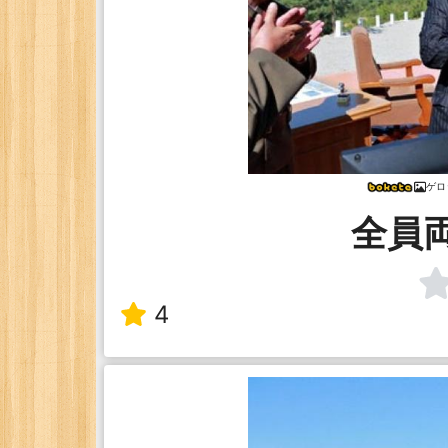
ゲロ
全員
4