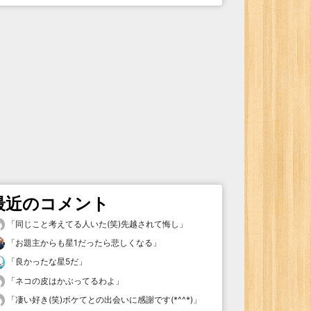
最近のコメント
「
同じこと考えてる人いた(笑)先越されて悔し
」
「
お題主からも星1だったら悲しくなる
」
「
良かったな星5だ
」
「
ネコの皮はかぶってるわよ
」
「
凄い好き(笑)ボケてとの出会いに感謝です(*^^*)
」