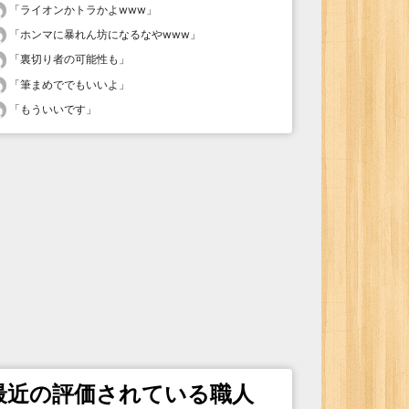
「
ライオンかトラかよwww
」
「
ホンマに暴れん坊になるなやwww
」
「
裏切り者の可能性も
」
「
筆まめででもいいよ
」
「
もういいです
」
最近の評価されている職人