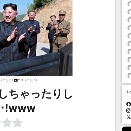
ッパうどん
ゲロッパうどん
らしちゃったりし
お
･!www