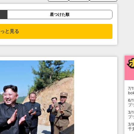
星つけた順
っと見る
7/1
b
6/
プ
3/
プ
3/
干