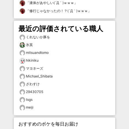
「
液体があやしい(´Д｀)ｗｗｗ
」
「
修行じゃなかったの！？(´Д｀)ｗｗｗ
」
最近の評価されている職人
くれないか豚を
氷英
mitsuandtomo
hikiniku
マヨネーズ
Michael_Shibata
ざわすけ
29430705
tsgs
meiji
おすすめのボケを毎日お届け