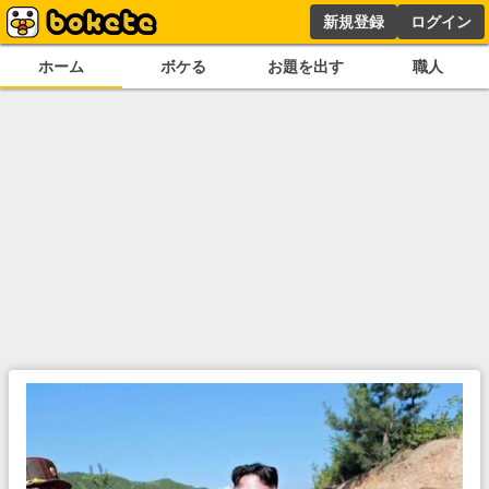
新規登録
ログイン
ホーム
ボケる
お題を出す
職人