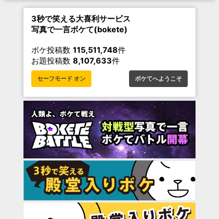
3秒で笑える大喜利サービス
写真で一言ボケて(bokete)
ボケ投稿数
115,511,748
件
お題投稿数
8,107,633
件
セーフモード オン
ボケてへようこそ