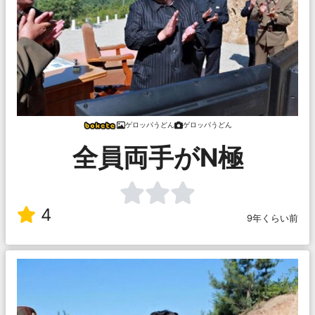
ゲロッパうどん
ゲロッパうどん
全員両手がN極
4
9年くらい前