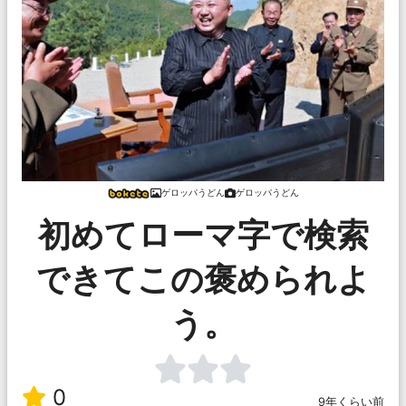
ゲロッパうどん
ゲロッパうどん
初めてローマ字で検索
できてこの褒められよ
う。
0
9年くらい前