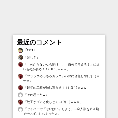
最近のコメント
「
ﾔﾗｼｲ
」
「
脅し？
」
「
「分からないなら聞け！」「自分で考えろ！」に近
いものがある！！(´Д｀)ｗｗｗ
」
「
ブラックめっちゃカッコいいのに台無しや(´Д｀)ｗ
ｗｗ
」
「
最初の工程が無駄過ぎる！！(´Д｀)ｗｗｗ
」
「
それ思ったw
」
「
餃子がゴミと化しとる…(´Д｀)ｗｗｗ
」
「
セイバーで「せいばい」しよう。…全人類を氷河期
でせいばいしちまったよ。
」