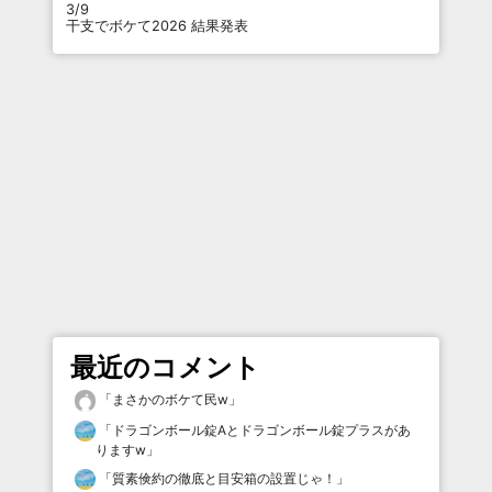
3/9
干支でボケて2026 結果発表
最近のコメント
「
まさかのボケて民w
」
「
ドラゴンボール錠Aとドラゴンボール錠プラスがあ
りますw
」
「
質素倹約の徹底と目安箱の設置じゃ！
」