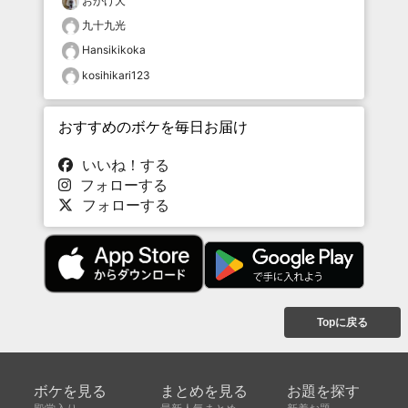
おかげ犬
九十九光
Hansikikoka
kosihikari123
おすすめのボケを毎日お届け
いいね！する
フォローする
フォローする
Topに戻る
ボケを見る
まとめを見る
お題を探す