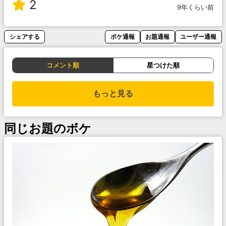
2
9年くらい前
シェアする
ボケ通報
お題通報
ユーザー通報
コメント順
星つけた順
もっと見る
同じお題のボケ