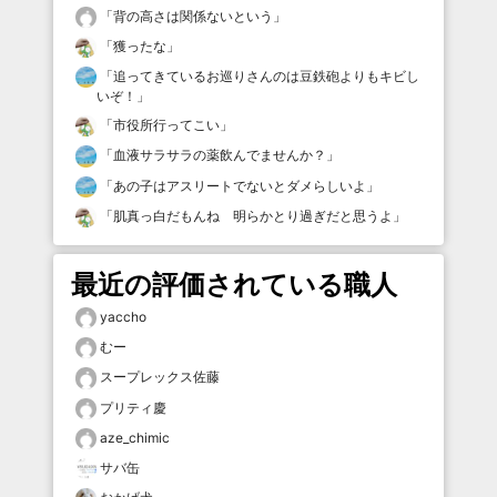
「
背の高さは関係ないという
」
「
獲ったな
」
「
追ってきているお巡りさんのは豆鉄砲よりもキビし
いぞ！
」
「
市役所行ってこい
」
「
血液サラサラの薬飲んでませんか？
」
「
あの子はアスリートでないとダメらしいよ
」
「
肌真っ白だもんね 明らかとり過ぎだと思うよ
」
最近の評価されている職人
yaccho
むー
スープレックス佐藤
プリティ慶
aze_chimic
サバ缶