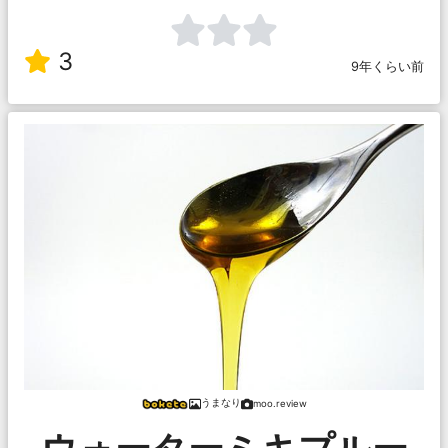
3
9年くらい前
うまなり
moo.review