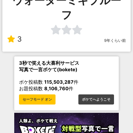
ウォーターミキプルー
フ
3
9年くらい前
3秒で笑える大喜利サービス
写真で一言ボケて(bokete)
ボケ投稿数
115,503,287
件
お題投稿数
8,106,760
件
セーフモード オン
ボケてへようこそ