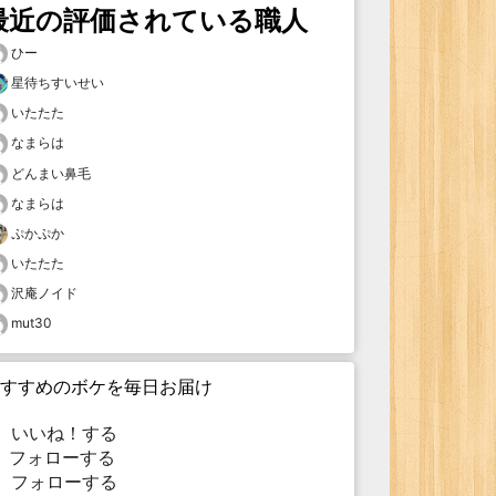
最近の評価されている職人
ひー
星待ちすいせい
いたたた
なまらは
どんまい鼻毛
なまらは
ぷかぷか
いたたた
沢庵ノイド
mut30
すすめのボケを毎日お届け
いいね！する
フォローする
フォローする