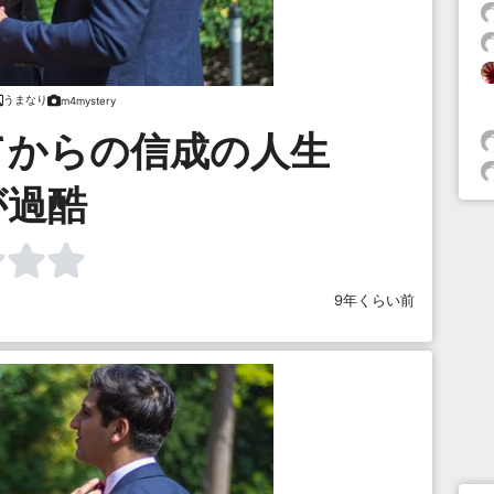
うまなり
m4mystery
てからの信成の人生
が過酷
9年くらい前