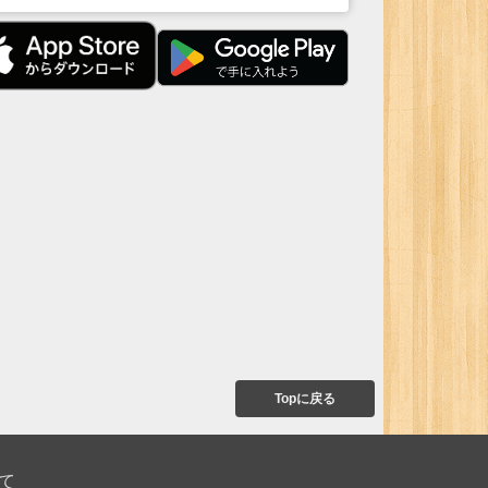
Topに戻る
て