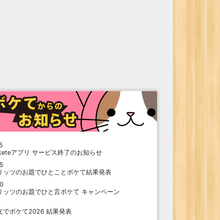
5
oketeアプリ サービス終了のお知らせ
15
リッツのお題でひとことボケて結果発表
10
リッツのお題でひと言ボケて キャンペーン
9
支でボケて2026 結果発表