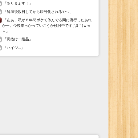
「
ありまぁす！
」
「
解雇後数日してから暗号化されるやつ
」
「
ああ、私が８年間ボケて休んでる間に流行ったあれ
か〜。今後乗っかっていこうか検討中です(´Д｀)ｗｗ
ｗ
」
「
縄抜け一級品
」
「
ハイジ…
」