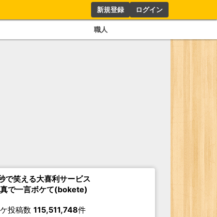
新規登録
ログイン
職人
秒で笑える大喜利サービス
真で一言ボケて(bokete)
ボケ投稿数
115,511,748
件