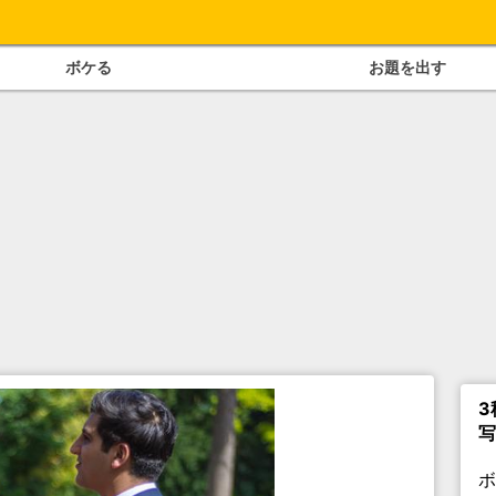
ボケる
お題を出す
3
写