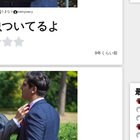
うまなり
m4mystery
虫ついてるよ
9年くらい前