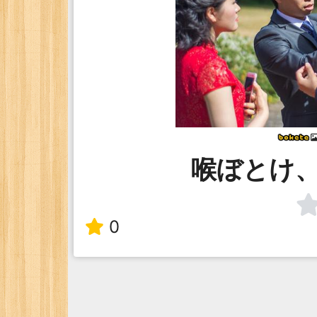
喉ぼとけ
0