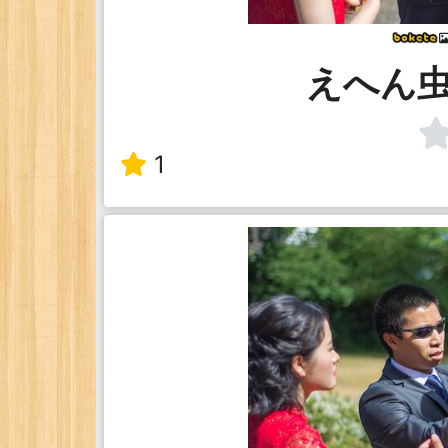
えへん
1