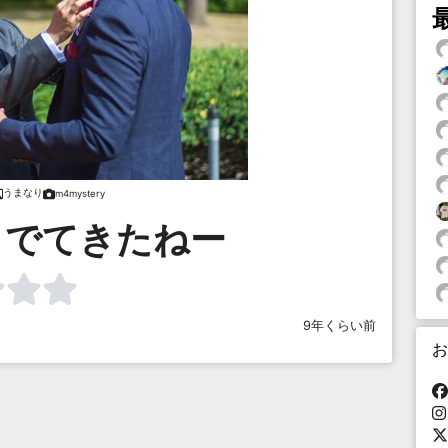
うまなり
m4mystery
、でてきたねー
9年くらい前
お