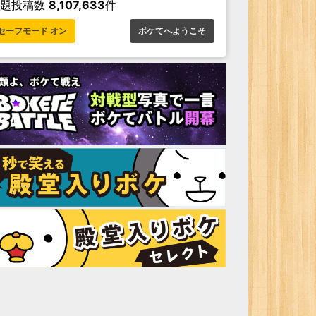
お題投稿数
8,107,633
件
セーフモード オン
ボケてへようこそ