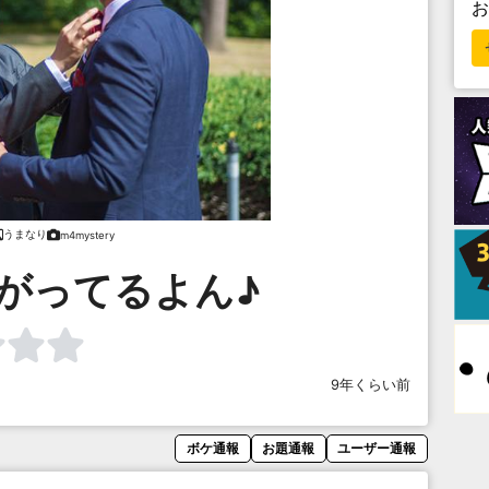
うまなり
m4mystery
がってるよん♪
9年くらい前
ボケ通報
お題通報
ユーザー通報