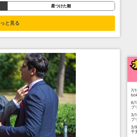
星つけた順
っと見る
7/1
b
6/
プ
3/
プ
3/
干