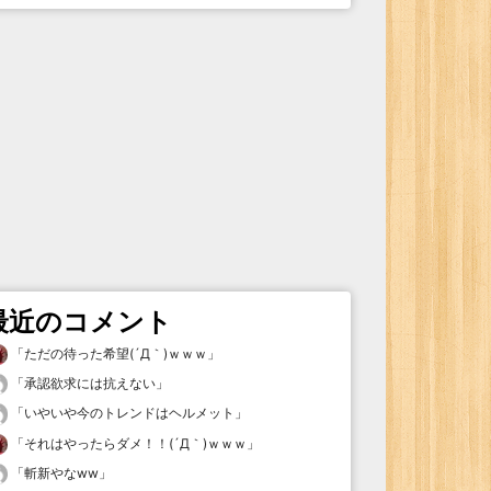
最近のコメント
「
ただの待った希望(´Д｀)ｗｗｗ
」
「
承認欲求には抗えない
」
「
いやいや今のトレンドはヘルメット
」
「
それはやったらダメ！！(´Д｀)ｗｗｗ
」
「
斬新やなww
」