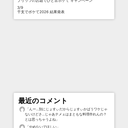
プリッツのお題でひと言ボケて キャンペーン
3/9
干支でボケて2026 結果発表
最近のコメント
「
んー…別にじょすぃだからじょすぃかばうワケじゃ
ないけどさ…じゃあテメェはまともな料理作れんの？
とは思っちゃうよね
」
「
やめないでほしい
」