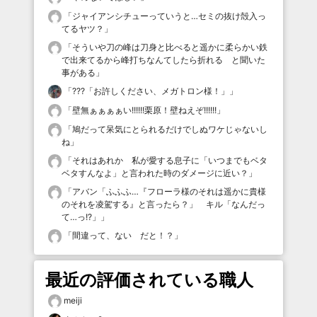
「
ジャイアンシチューっていうと…セミの抜け殻入っ
てるヤツ？
」
「
そういや刀の峰は刀身と比べると遥かに柔らかい鉄
で出来てるから峰打ちなんてしたら折れる と聞いた
事がある
」
「
???「お許しください、メガトロン様！」
」
「
壁無ぁぁぁぁい!!!!!!栗原！壁ねえぞ!!!!!!
」
「
鳩だって呆気にとられるだけでしぬワケじゃないし
ね
」
「
それはあれか 私が愛する息子に「いつまでもベタ
ベタすんなよ」と言われた時のダメージに近い？
」
「
アバン「ふふふ…『フローラ様のそれは遥かに貴様
のそれを凌駕する』と言ったら？」 キル「なんだっ
て…っ!?」
」
「
間違って、ない だと！？
」
最近の評価されている職人
meiji