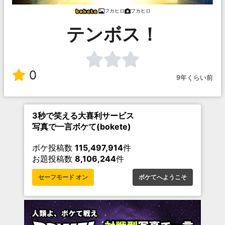
フカヒロ
フカヒロ
テンボス！
0
9年くらい前
3秒で笑える大喜利サービス
写真で一言ボケて(bokete)
ボケ投稿数
115,497,914
件
お題投稿数
8,106,244
件
セーフモード オン
ボケてへようこそ