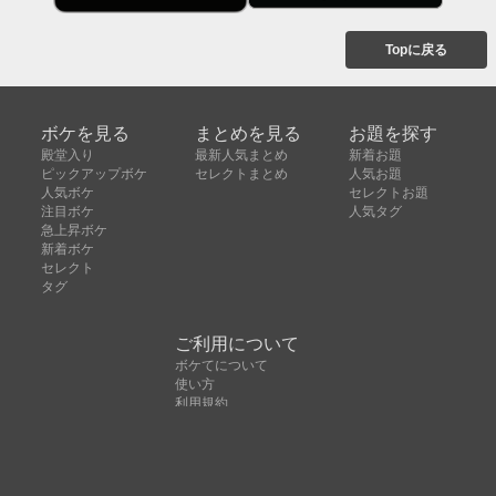
Topに戻る
ボケを見る
まとめを見る
お題を探す
殿堂入り
最新人気まとめ
新着お題
ピックアップボケ
セレクトまとめ
人気お題
人気ボケ
セレクトお題
注目ボケ
人気タグ
急上昇ボケ
新着ボケ
セレクト
タグ
ご利用について
ボケてについて
使い方
利用規約
よくある質問
クッキーの利用について
お問い合わせ
広告掲載について