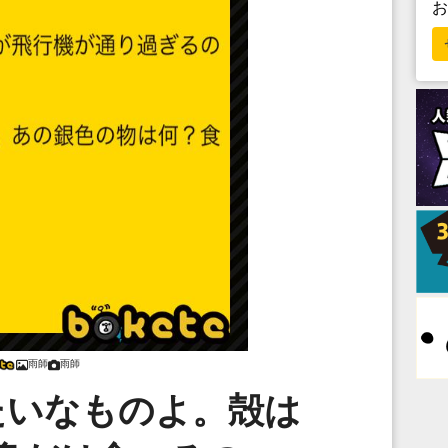
雨師
雨師
たいなものよ。殻は