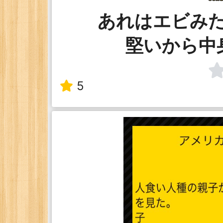
あれはエビみ
堅いから中
5