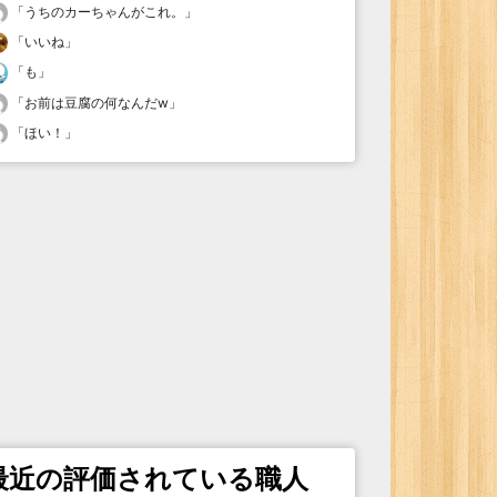
「
うちのカーちゃんがこれ。
」
「
いいね
」
「
も
」
「
お前は豆腐の何なんだw
」
「
ほい！
」
最近の評価されている職人