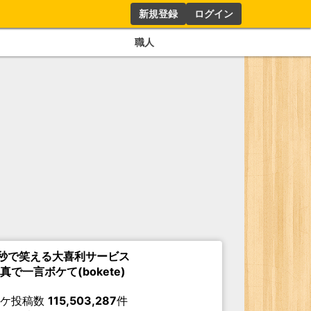
新規登録
ログイン
職人
秒で笑える大喜利サービス
真で一言ボケて(bokete)
ボケ投稿数
115,503,287
件