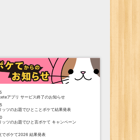
5
oketeアプリ サービス終了のお知らせ
15
リッツのお題でひとことボケて結果発表
10
リッツのお題でひと言ボケて キャンペーン
9
支でボケて2026 結果発表