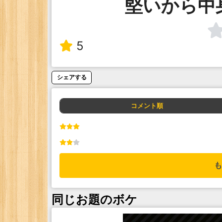
堅いから中
5
シェアする
コメント順
も
同じお題のボケ