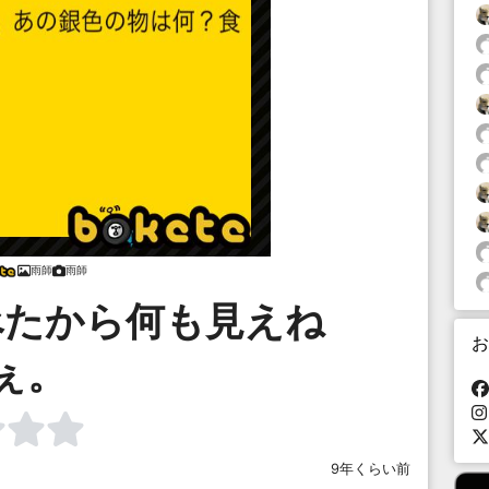
雨師
雨師
べたから何も見えね
お
ぇ。
9年くらい前