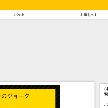
ボケる
お題を出す
3
写