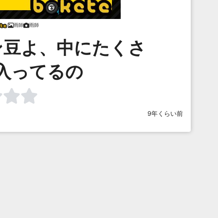
雨師
雨師
ン豆よ、中にたくさ
入ってるの
9年くらい前