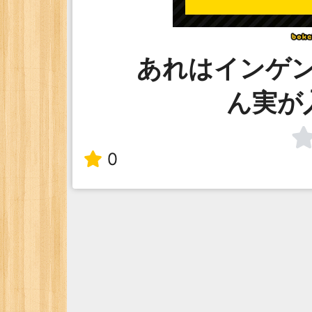
あれはインゲ
ん実が
0