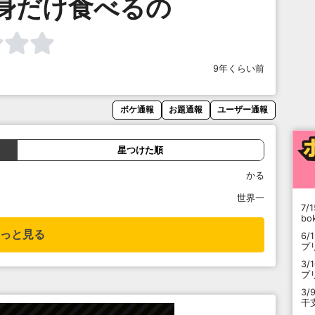
身だけ食べるの
9年くらい前
ボケ通報
お題通報
ユーザー通報
星つけた順
かる
世界一
7/1
b
っと見る
6/
プ
3/
プ
3/
干