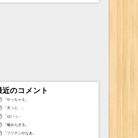
最近のコメント
「
やっちゃえ
」
「
夫っと、
」
「
はいっ
」
「
噛みちぎる
」
「
フリテンやなあ
」