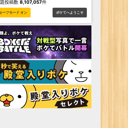
お題投稿数
8,107,057
件
セーフモード オン
ボケてへようこそ