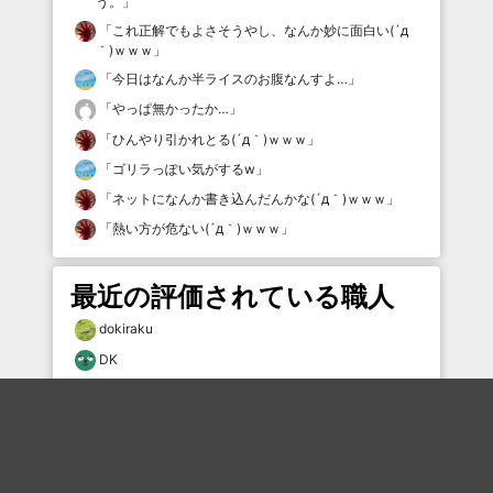
う。
」
「
これ正解でもよさそうやし、なんか妙に面白い(´д
｀)ｗｗｗ
」
「
今日はなんか半ライスのお腹なんすよ…
」
「
やっぱ無かったか…
」
「
ひんやり引かれとる(´д｀)ｗｗｗ
」
「
ゴリラっぽい気がするw
」
「
ネットになんか書き込んだんかな(´д｀)ｗｗｗ
」
「
熱い方が危ない(´д｀)ｗｗｗ
」
最近の評価されている職人
dokiraku
DK
12379×7224
風と共に猿股
なまらは
むー