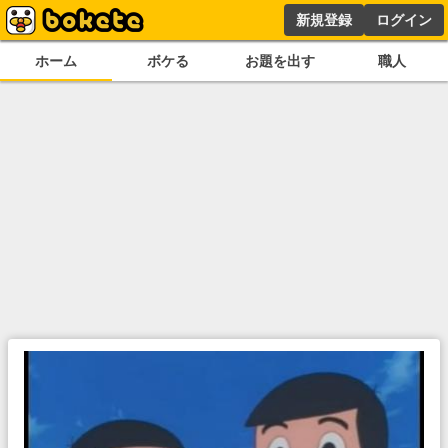
新規登録
ログイン
ホーム
ボケる
お題を出す
職人