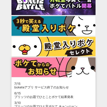
7/15
boketeアプリ サービス終了のお知らせ
6/15
プリッツのお題でひとことボケて結果発表
3/10
プリッツのお題でひと言ボケて キャンペーン