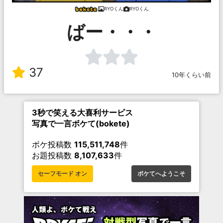
RYOくん
RYOくん
ばー・・・
37
10年くらい前
3秒で笑える大喜利サービス
写真で一言ボケて(bokete)
ボケ投稿数
115,511,748
件
お題投稿数
8,107,633
件
セーフモード オン
ボケてへようこそ