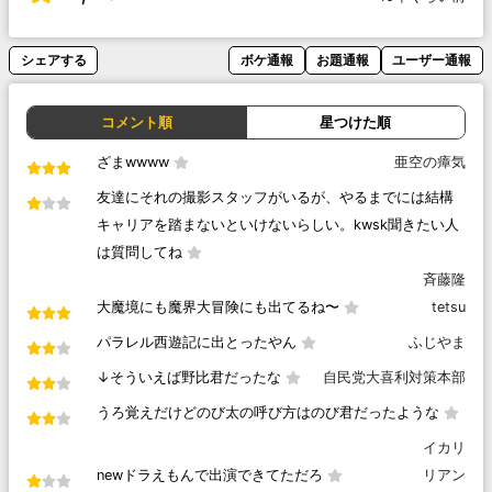
シェアする
ボケ通報
お題通報
ユーザー通報
コメント順
星つけた順
ざまwwww
亜空の瘴気
友達にそれの撮影スタッフがいるが、やるまでには結構
キャリアを踏まないといけないらしい。kwsk聞きたい人
は質問してね
斉藤隆
大魔境にも魔界大冒険にも出てるね〜
tetsu
パラレル西遊記に出とったやん
ふじやま
↓そういえば野比君だったな
自民党大喜利対策本部
うろ覚えだけどのび太の呼び方はのび君だったような
イカリ
newドラえもんで出演できてただろ
リアン