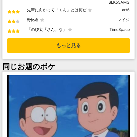
SLK55AMG
先輩に向かって「くん」とは何だ
art6
野比君
マイジ
「のび太『さん』な」
TimeSpace
もっと見る
同じお題のボケ