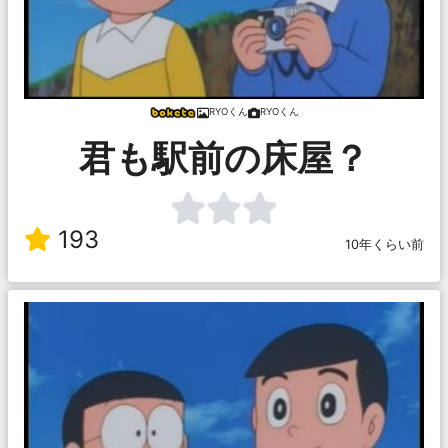
RYOくん
RYOくん
君も駅前の床屋？
193
10年くらい前