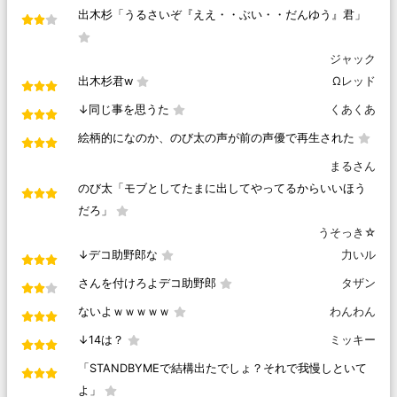
出木杉「うるさいぞ『ええ・・ぶい・・だんゆう』君」
ジャック
出木杉君w
Ωレッド
↓同じ事を思うた
くあくあ
絵柄的になのか、のび太の声が前の声優で再生された
まるさん
のび太「モブとしてたまに出してやってるからいいほう
だろ」
うそっき☆
↓デコ助野郎な
力いル
さんを付けろよデコ助野郎
タザン
ないよｗｗｗｗｗ
わんわん
↓14は？
ミッキー
「STANDBYMEで結構出たでしょ？それで我慢しといて
よ」