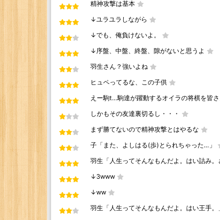
精神攻撃は基本
↓ユラユラしながら
↓でも、俺負けないよ。
↓序盤、中盤、終盤、隙がないと思うよ
羽生さん？強いよね
ヒュペってるな、この子供
えー駒t…駒達が躍動するオイラの将棋を皆
しかもその友達裏切るし・・・
まず勝てないので精神攻撃とはやるな
子「また、よしはる(歩)とられちゃった…」
羽生「人生ってそんなもんだよ。はい詰み。
↓3www
↓ww
羽生「人生ってそんなもんだよ。はい王手。