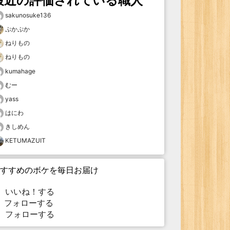
最近の評価されている職人
sakunosuke136
ぷかぷか
ねりもの
ねりもの
kumahage
むー
yass
はにわ
きしめん
KETUMAZUIT
すすめのボケを毎日お届け
いいね！する
フォローする
フォローする