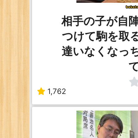
相手の子が自
つけて駒を取
達いなくなっ
1,762