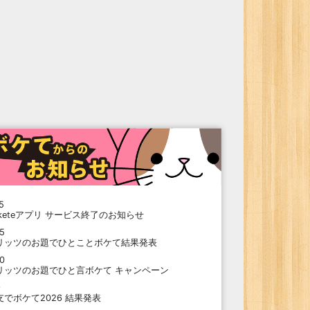
5
oketeアプリ サービス終了のお知らせ
15
リッツのお題でひとことボケて結果発表
10
リッツのお題でひと言ボケて キャンペーン
9
支でボケて2026 結果発表