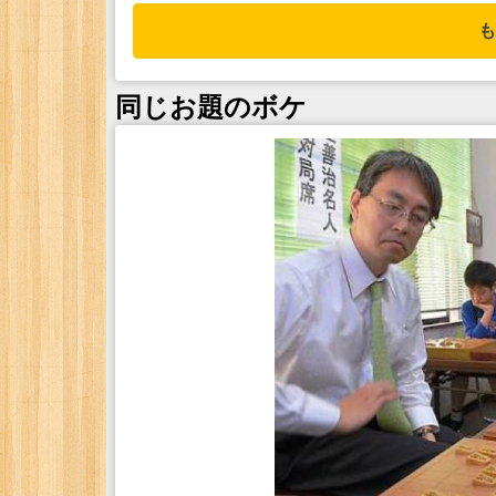
も
同じお題のボケ