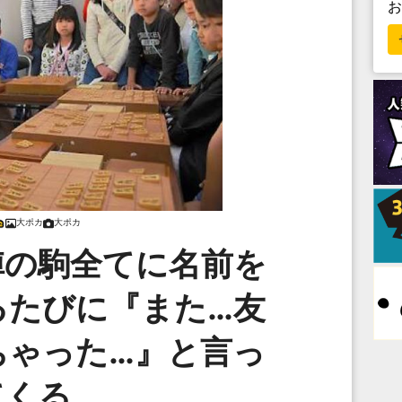
大ポカ
大ポカ
陣の駒全てに名前を
るたびに『また…友
ちゃった…』と言っ
てくる