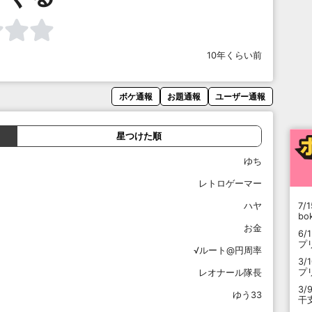
10年くらい前
ボケ通報
お題通報
ユーザー通報
星つけた順
ゆち
レトロゲーマー
ハヤ
7/1
b
お金
6/
プ
√ルート@円周率
3/
プ
レオナール隊長
3/
ゆう33
干