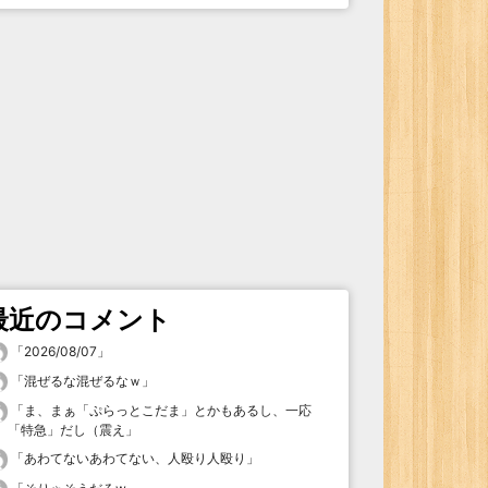
最近のコメント
「
2026/08/07
」
「
混ぜるな混ぜるなｗ
」
「
ま、まぁ「ぷらっとこだま」とかもあるし、一応
「特急」だし（震え
」
「
あわてないあわてない、人殴り人殴り
」