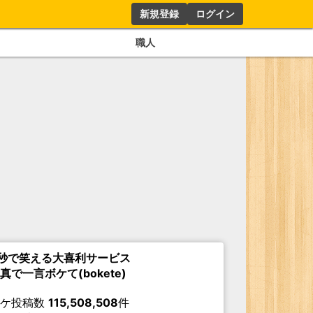
新規登録
ログイン
職人
秒で笑える大喜利サービス
真で一言ボケて(bokete)
ボケ投稿数
115,508,508
件