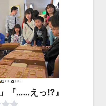
大ポカ
大ポカ
」『……えっ⁉』