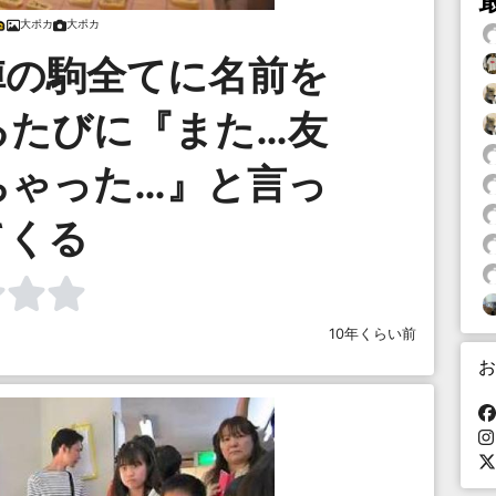
大ポカ
大ポカ
陣の駒全てに名前を
るたびに『また…友
ちゃった…』と言っ
てくる
10年くらい前
お