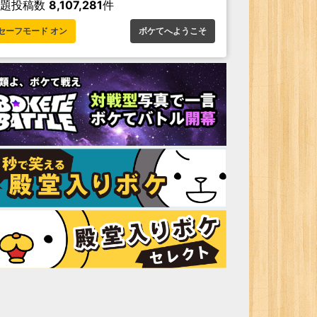
お題投稿数
8,107,281
件
セーフモード オン
ボケてへようこそ