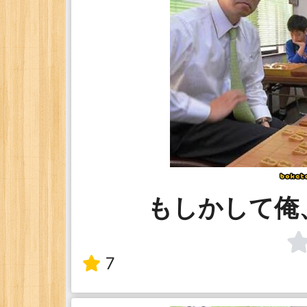
もしかして俺
7