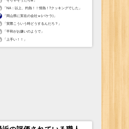
「
そりゃそうだろw
」
「
NA：以上、灼熱！！情熱！?クッキングでした
」
「
岡山県に実在の会社ｗ(バケラ)
」
「
実際こういう時どうするんだろ？
」
「
平和がお嫌いのようで
」
「
上手い！！
」