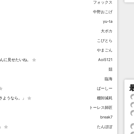
フォックス
中野おこげ
yu-ta
大ポカ
こびとら
やまごん
さんに見せたいね。
Aoi5121
爼
臨海
ばーしー
さようなら。」
棚卸減耗
トーレス師匠
break7
」
たんぽぽ