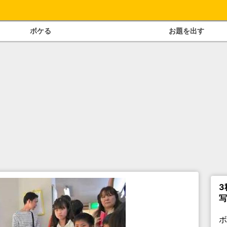
ボケる
お題を出す
3
写