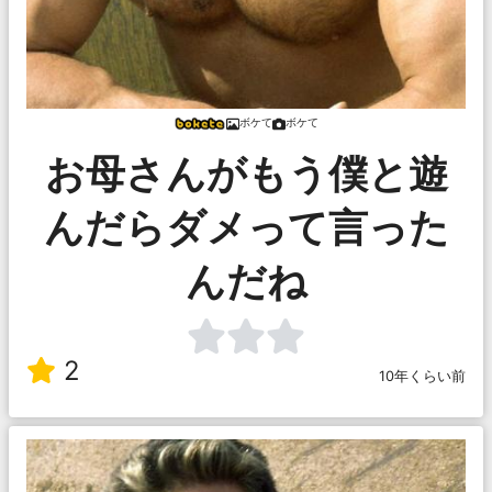
ボケて
ボケて
お母さんがもう僕と遊
んだらダメって言った
んだね
2
10年くらい前