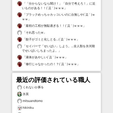
「
「分からないなら聞け！」「自分で考えろ！」に近
いものがある！！(´Д｀)ｗｗｗ
」
「
ブラックめっちゃカッコいいのに台無しや(´Д｀)ｗ
ｗｗ
」
「
最初の工程が無駄過ぎる！！(´Д｀)ｗｗｗ
」
「
それ思ったw
」
「
餃子がゴミと化しとる…(´Д｀)ｗｗｗ
」
「
セイバーで「せいばい」しよう。…全人類を氷河期
でせいばいしちまったよ。
」
「
液体があやしい(´Д｀)ｗｗｗ
」
「
修行じゃなかったの！？(´Д｀)ｗｗｗ
」
最近の評価されている職人
くれないか豚を
氷英
mitsuandtomo
hikiniku