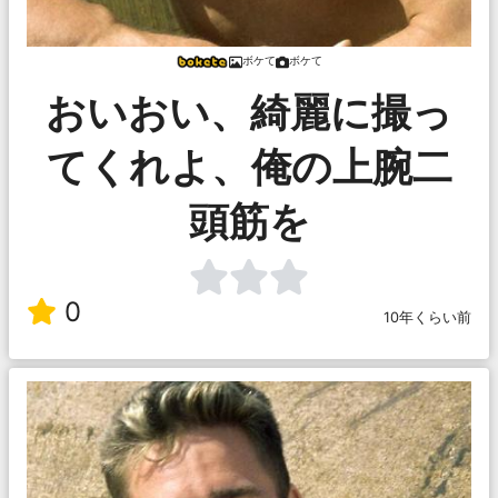
ボケて
ボケて
おいおい、綺麗に撮っ
てくれよ、俺の上腕二
頭筋を
0
10年くらい前