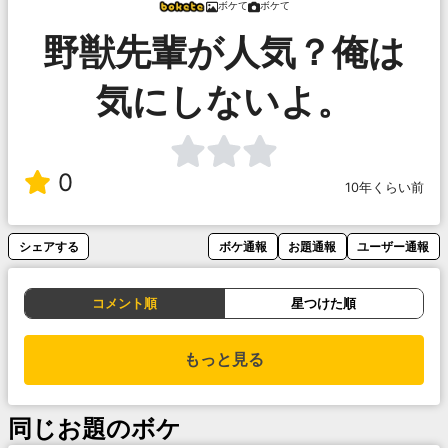
ボケて
ボケて
野獣先輩が人気？俺は
気にしないよ。
0
10年くらい前
シェアする
ボケ通報
お題通報
ユーザー通報
コメント順
星つけた順
もっと見る
同じお題のボケ