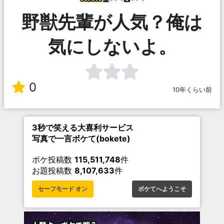
野獣先輩が人気？俺は
気にしないよ。
0
10年くらい前
3秒で笑える大喜利サービス
写真で一言ボケて(bokete)
ボケ投稿数
115,511,748
件
お題投稿数
8,107,633
件
セーフモード オン
ボケてへようこそ