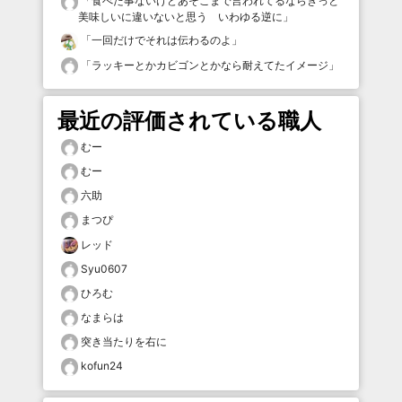
「
食べた事ないけどあそこまで言われてるならきっと
美味しいに違いないと思う いわゆる逆に
」
「
一回だけでそれは伝わるのよ
」
「
ラッキーとかカビゴンとかなら耐えてたイメージ
」
最近の評価されている職人
むー
むー
六助
まつぴ
レッド
Syu0607
ひろむ
なまらは
突き当たりを右に
kofun24