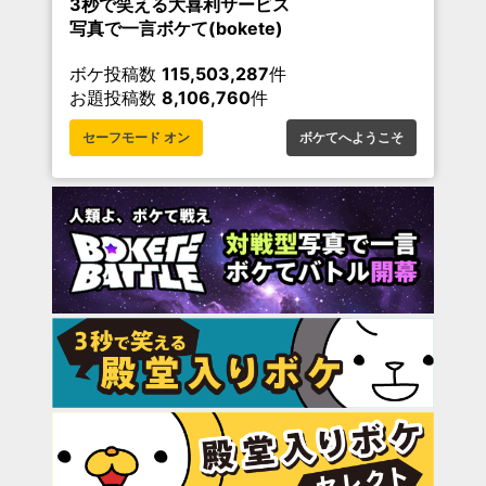
3秒で笑える大喜利サービス
写真で一言ボケて(bokete)
ボケ投稿数
115,503,287
件
お題投稿数
8,106,760
件
セーフモード オン
ボケてへようこそ