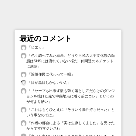
最近のコメント
「
ヒエッ
」
「
色々調べてみた結果、どうやら私の大学文化祭の痴
態はSNSには流れていない様だ…仲間達のネチケット
に感謝
」
「
近隣住民に代わって一喝
」
「
目が黒目しかないやん
」
「
『セーブも出来ず敵も強く落とし穴だらけのダンジ
ョンを抜けた先で中継地点に着く前にコレ』というの
が何より酷い
」
「
これはもうひとえに『そういう属性持ちだった』と
いう事なのでは
」
「
作者の都合による『実は生存してました』を受けた
からです(マジレス)
」