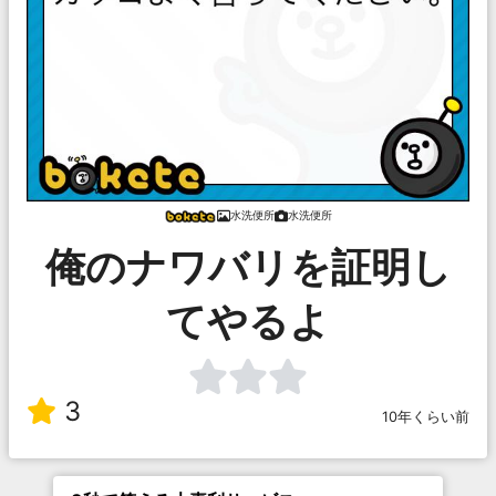
水洗便所
水洗便所
俺のナワバリを証明し
てやるよ
3
10年くらい前