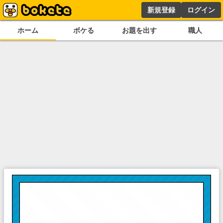
新規登録
ログイン
ホーム
ボケる
お題を出す
職人