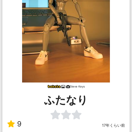
L
Steve Keys
ふたなり
9
17年くらい前