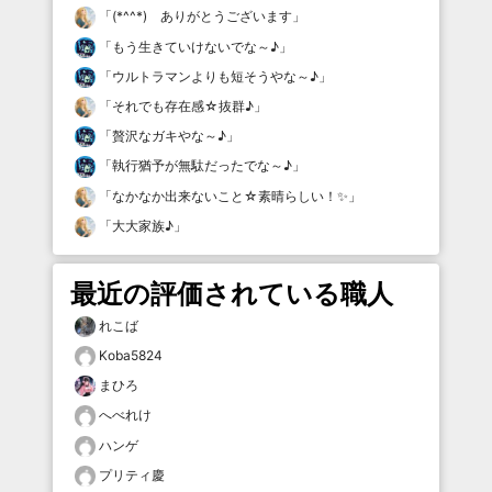
「
(*^^*) ありがとうございます
」
「
もう生きていけないでな～♪
」
「
ウルトラマンよりも短そうやな～♪
」
「
それでも存在感☆抜群♪
」
「
贅沢なガキやな～♪
」
「
執行猶予が無駄だったでな～♪
」
「
なかなか出来ないこと☆素晴らしい！✨
」
「
大大家族♪
」
最近の評価されている職人
れこば
Koba5824
まひろ
へべれけ
ハンゲ
プリティ慶