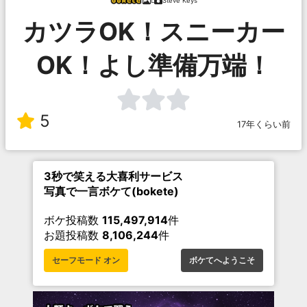
L
Steve Keys
カツラOK！スニーカー
OK！よし準備万端！
5
17年くらい前
3秒で笑える大喜利サービス
写真で一言ボケて(bokete)
ボケ投稿数
115,497,914
件
お題投稿数
8,106,244
件
セーフモード オン
ボケてへようこそ