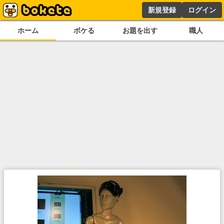
新規登録
ログイン
ホーム
ボケる
お題を出す
職人