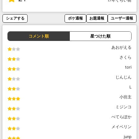
17年くらい前
シェアする
ボケ通報
お題通報
ユーザー通報
コメント順
星つけた順
あおがえる
さくら
tori
じんじん
L
小坊主
ミジンコ
ぺてらぽか
メイベリン
junp