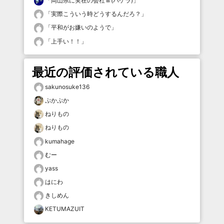
「
岡山県に実在の会社ｗ(バケラ)
」
「
実際こういう時どうするんだろ？
」
「
平和がお嫌いのようで
」
「
上手い！！
」
最近の評価されている職人
sakunosuke136
ぷかぷか
ねりもの
ねりもの
kumahage
むー
yass
はにわ
きしめん
KETUMAZUIT