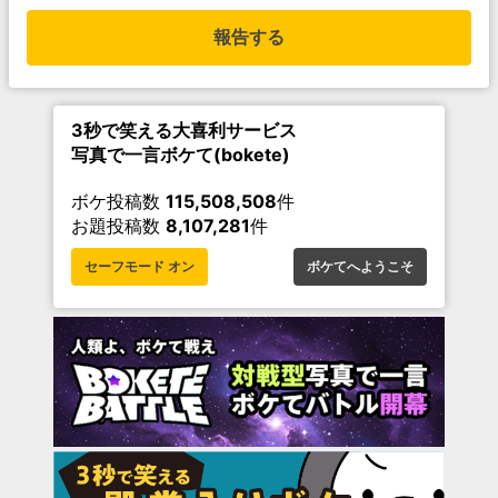
報告する
3秒で笑える大喜利サービス
写真で一言ボケて(bokete)
ボケ投稿数
115,508,508
件
お題投稿数
8,107,281
件
セーフモード オン
ボケてへようこそ