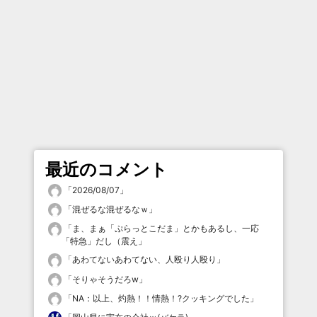
最近のコメント
「
2026/08/07
」
「
混ぜるな混ぜるなｗ
」
「
ま、まぁ「ぷらっとこだま」とかもあるし、一応
「特急」だし（震え
」
「
あわてないあわてない、人殴り人殴り
」
「
そりゃそうだろw
」
「
NA：以上、灼熱！！情熱！?クッキングでした
」