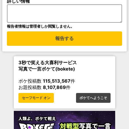
詳しい情報
報告者情報は管理者しか閲覧しません。
報告する
3秒で笑える大喜利サービス
写真で一言ボケて(bokete)
ボケ投稿数
115,513,567
件
お題投稿数
8,107,869
件
セーフモード オン
ボケてへようこそ