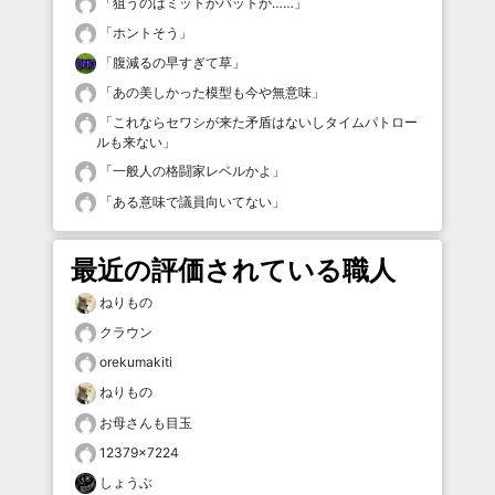
「
狙うのはミットかバットか……
」
「
ホントそう
」
「
腹減るの早すぎて草
」
「
あの美しかった模型も今や無意味
」
「
これならセワシが来た矛盾はないしタイムパトロー
ルも来ない
」
「
一般人の格闘家レベルかよ
」
「
ある意味で議員向いてない
」
最近の評価されている職人
ねりもの
クラウン
orekumakiti
ねりもの
お母さんも目玉
12379×7224
しょうぶ