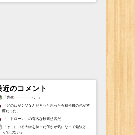
最近のコメント
「
先生ーーーーーっ!!!
」
「
どの辺がシソなんだろうと思ったら初号機の色が紫
蘇だった
」
「
「ドローン」の有名な検索妨害だ
」
「
そこにいる大鎌を持った何かが気になって勉強どこ
ろではない
」