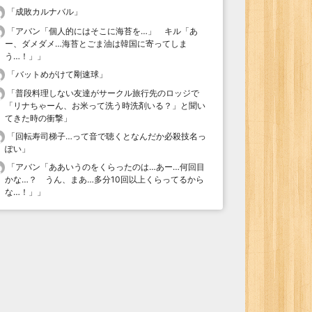
「
成敗カルナバル
」
「
アバン「個人的にはそこに海苔を…」 キル「あ
ー、ダメダメ…海苔とごま油は韓国に寄ってしま
う…！」
」
「
バットめがけて剛速球
」
「
普段料理しない友達がサークル旅行先のロッジで
「リナちゃーん、お米って洗う時洗剤いる？」と聞い
てきた時の衝撃
」
「
回転寿司梯子…って音で聴くとなんだか必殺技名っ
ぽい
」
「
アバン「ああいうのをくらったのは…あー…何回目
かな…？ うん、まあ…多分10回以上くらってるから
な…！」
」