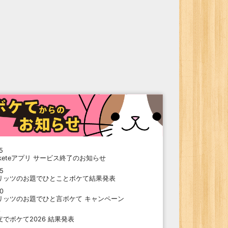
5
oketeアプリ サービス終了のお知らせ
15
リッツのお題でひとことボケて結果発表
10
リッツのお題でひと言ボケて キャンペーン
9
支でボケて2026 結果発表