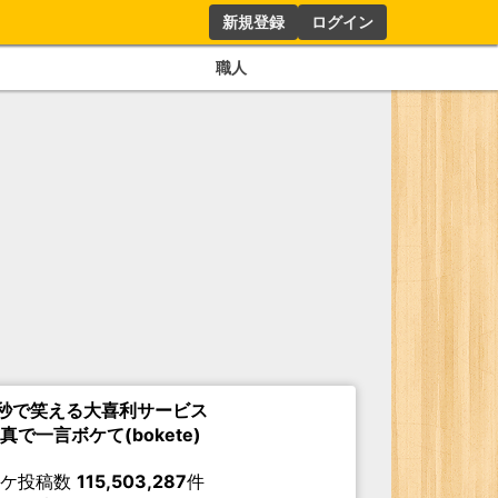
新規登録
ログイン
職人
秒で笑える大喜利サービス
真で一言ボケて(bokete)
ボケ投稿数
115,503,287
件