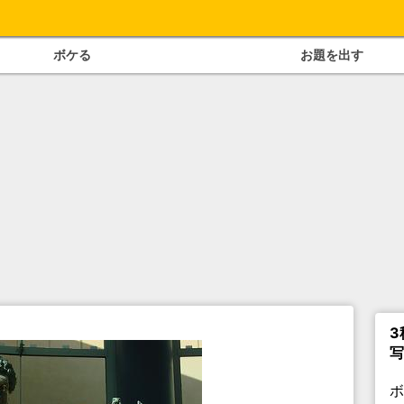
ボケる
お題を出す
3
写