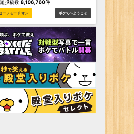
お題投稿数
8,106,760
件
セーフモード オン
ボケてへようこそ