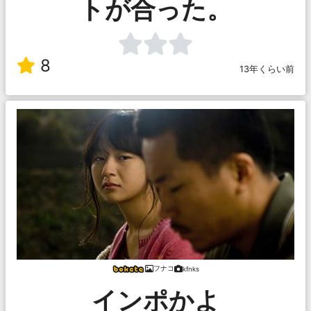
トが合った。
8
13年くらい前
フナコ
kfnks
インポかよ