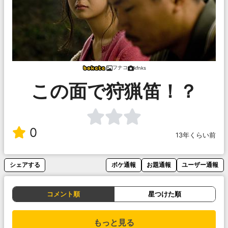
フナコ
kfnks
この面で狩猟笛！？
0
13年くらい前
シェアする
ボケ通報
お題通報
ユーザー通報
コメント順
星つけた順
もっと見る