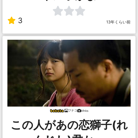
3
13年くらい前
フナコ
kfnks
この人があの恋獅子(れ