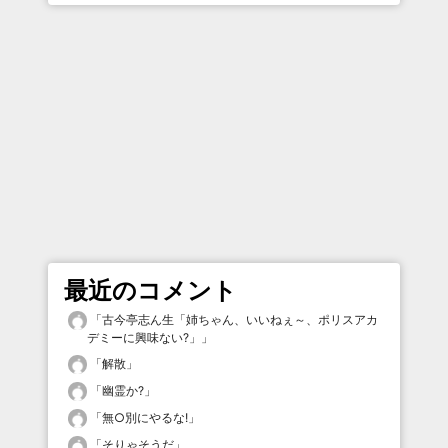
最近のコメント
「
古今亭志ん生「姉ちゃん、いいねぇ～、ポリスアカ
デミーに興味ない?」
」
「
解散
」
「
幽霊か?
」
「
無○別にやるな!
」
「
そりゃそうだ
」