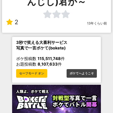
んじし)君か～
2
13年くらい前
3秒で笑える大喜利サービス
写真で一言ボケて(bokete)
ボケ投稿数
115,511,748
件
お題投稿数
8,107,633
件
セーフモード オン
ボケてへようこそ