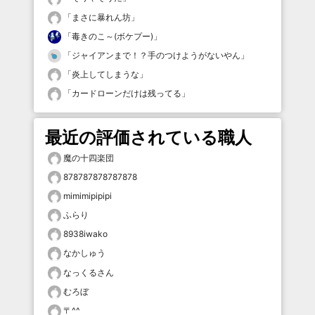
「
まさに暴れん坊
」
「
毒きのこ～(ボケプー)
」
「
ジャイアンまで！？手のつけようがないやん
」
「
炎上してしまうな
」
「
カードローンだけは残ってる
」
最近の評価されている職人
魔の十四楽団
878787878787878
mimimipipipi
ふらり
8938iwako
なかしゅう
なっくるさん
むろぼ
〒^^