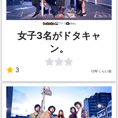
フナコ
kfnks
女子3名がドタキャ
ン。
3
13年くらい前