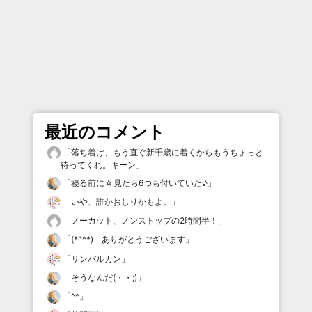
最近のコメント
「
落ち着け、もう直ぐ新千歳に着くからもうちょっと
待ってくれ。キーン
」
「
寝る前に☆見たら6つも付いていた♪
」
「
いや、誰かおしりかもよ。
」
「
ノーカット、ノンストップの2時間半！
」
「
(*^^*) ありがとうございます
」
「
サンバルカン
」
「
そうなんだ(・・;)
」
「
^^
」