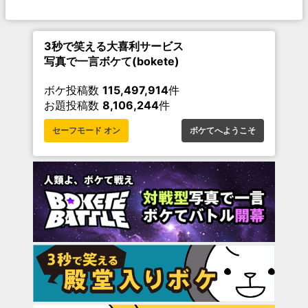
3秒で笑える大喜利サービス
写真で一言ボケて(bokete)
ボケ投稿数
115,497,914
件
お題投稿数
8,106,244
件
セーフモード オン
ボケてへようこそ