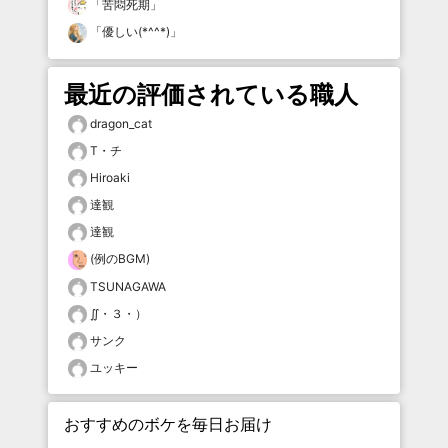
「
苦悶死期
」
「
優しい(*^^*)
」
最近の評価されている職人
dragon_cat
T・チ
Hiroaki
達観
達観
(例のBGM)
TSUNAGAWA
∬・３・）
サンク
ユッキー
おすすめのボケを毎日お届け