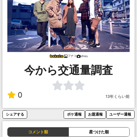
フナコ
kfnks
今から交通量調査
0
13年くらい前
シェアする
ボケ通報
お題通報
ユーザー通報
コメント順
星つけた順