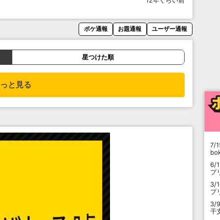
12年くらい前
ボケ通報
お題通報
ユーザー通報
星つけた順
っと見る
7/1
b
6/
プ
3/
プ
3/
干