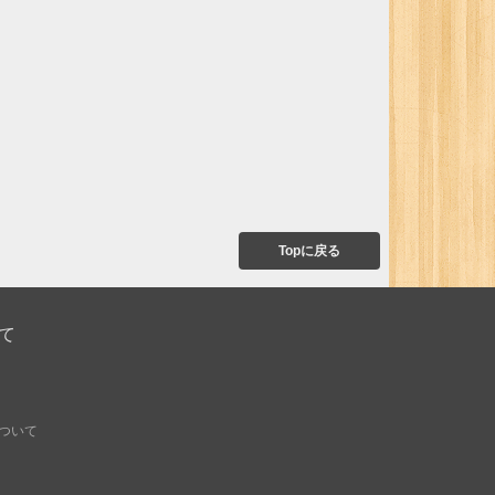
Topに戻る
て
ついて