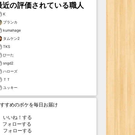
最近の評価されている職人
K
ブランカ
kumahage
タムケン2
TKS
ひーた
sngd2
ハローズ
ＴＴ
ユッキー
すすめのボケを毎日お届け
いいね！する
フォローする
フォローする