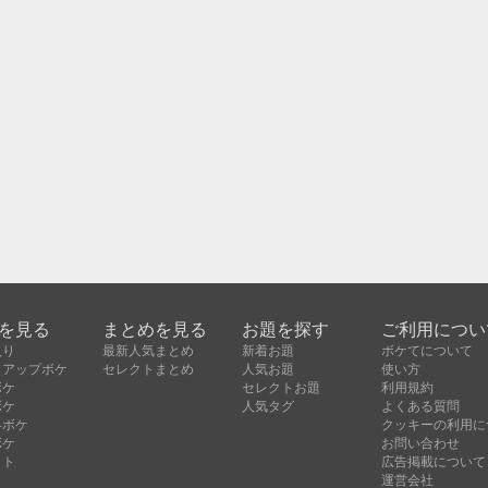
を見る
まとめを見る
お題を探す
ご利用につい
入り
最新人気まとめ
新着お題
ボケてについて
クアップボケ
セレクトまとめ
人気お題
使い方
ボケ
セレクトお題
利用規約
ボケ
人気タグ
よくある質問
昇ボケ
クッキーの利用に
ボケ
お問い合わせ
クト
広告掲載について
運営会社