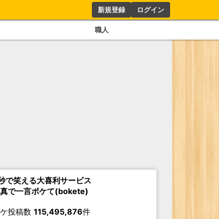
新規登録
ログイン
職人
秒で笑える大喜利サービス
真で一言ボケて(bokete)
ボケ投稿数
115,495,876
件