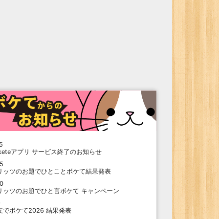
5
oketeアプリ サービス終了のお知らせ
15
リッツのお題でひとことボケて結果発表
10
リッツのお題でひと言ボケて キャンペーン
9
支でボケて2026 結果発表