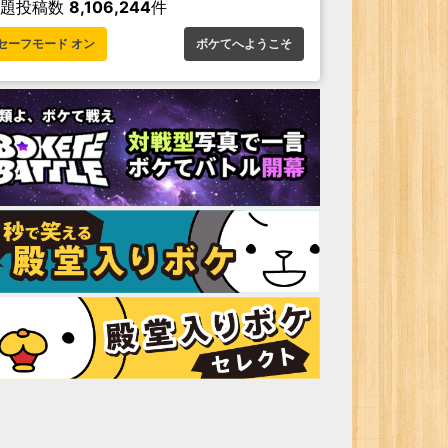
お題投稿数
8,106,244
件
セーフモード オン
ボケてへようこそ