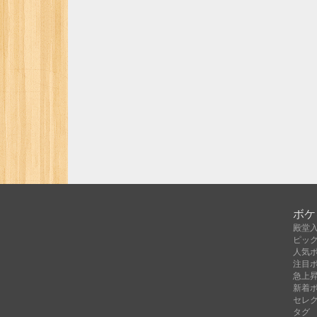
ボケ
殿堂
ピッ
人気
注目
急上
新着
セレ
タグ