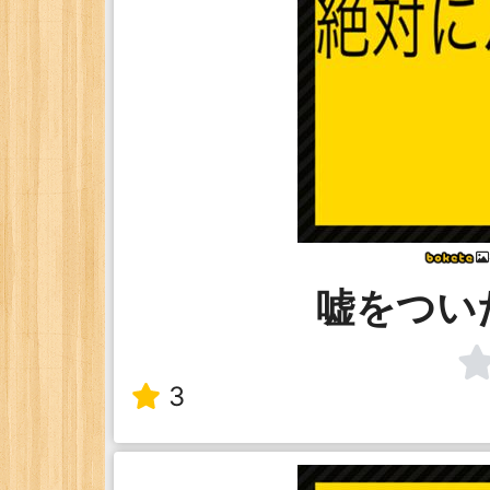
嘘をつい
3