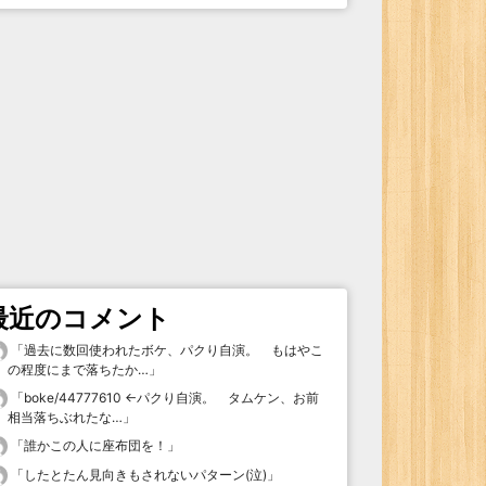
最近のコメント
「
過去に数回使われたボケ、パクり自演。 もはやこ
の程度にまで落ちたか…
」
「
boke/44777610 ←パクり自演。 タムケン、お前
相当落ちぶれたな…
」
「
誰かこの人に座布団を！
」
「
したとたん見向きもされないパターン(泣)
」