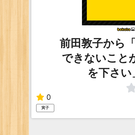
前田敦子から
できないこと
を下さい
0
寅子