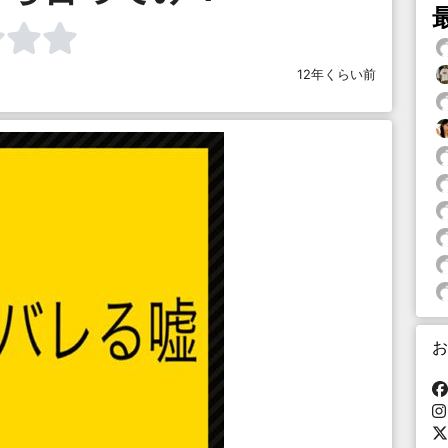
12年くらい前
お