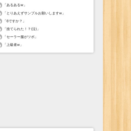
「
あるあるw
」
「
とりあえずサンプルお願いしますw
」
「
6ですか？
」
「
捨てられた！？(泣)
」
「
セーラー服がツボ
」
「
上級者w
」