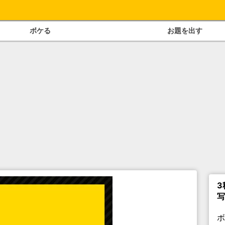
ボケる
お題を出す
3
写